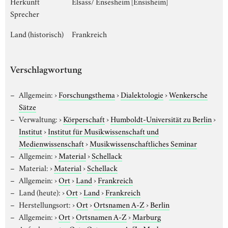
Herkunft
Elsass/ Ensesheim [Ensisheim]
Sprecher
Land (historisch)
Frankreich
Verschlagwortung
Allgemein:
›
Forschungsthema
›
Dialektologie
›
Wenkersche
Sätze
Verwaltung:
›
Körperschaft
›
Humboldt-Universität zu Berlin
›
Institut
›
Institut für Musikwissenschaft und
Medienwissenschaft
›
Musikwissenschaftliches Seminar
Allgemein:
›
Material
›
Schellack
Material:
›
Material
›
Schellack
Allgemein:
›
Ort
›
Land
›
Frankreich
Land (heute):
›
Ort
›
Land
›
Frankreich
Herstellungsort:
›
Ort
›
Ortsnamen A-Z
›
Berlin
Allgemein:
›
Ort
›
Ortsnamen A-Z
›
Marburg