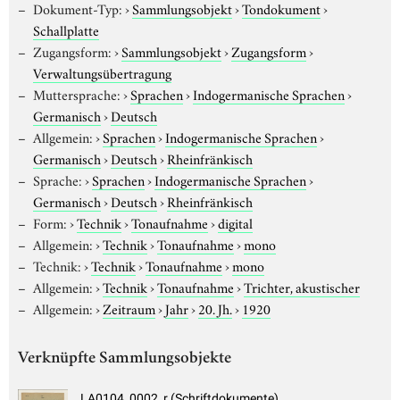
Dokument-Typ:
›
Sammlungsobjekt
›
Tondokument
›
Schallplatte
Zugangsform:
›
Sammlungsobjekt
›
Zugangsform
›
Verwaltungsübertragung
Muttersprache:
›
Sprachen
›
Indogermanische Sprachen
›
Germanisch
›
Deutsch
Allgemein:
›
Sprachen
›
Indogermanische Sprachen
›
Germanisch
›
Deutsch
›
Rheinfränkisch
Sprache:
›
Sprachen
›
Indogermanische Sprachen
›
Germanisch
›
Deutsch
›
Rheinfränkisch
Form:
›
Technik
›
Tonaufnahme
›
digital
Allgemein:
›
Technik
›
Tonaufnahme
›
mono
Technik:
›
Technik
›
Tonaufnahme
›
mono
Allgemein:
›
Technik
›
Tonaufnahme
›
Trichter, akustischer
Allgemein:
›
Zeitraum
›
Jahr
›
20. Jh.
›
1920
Verknüpfte Sammlungsobjekte
LA0104_0002_r (Schriftdokumente)