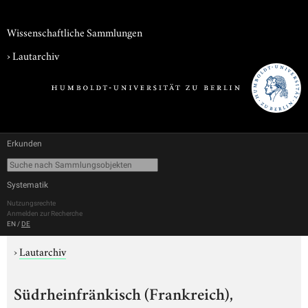
Wissenschaftliche Sammlungen
›
Lautarchiv
Erkunden
Systematik
Nutzungsrechte
Anmelden zur Recherche
EN
/
DE
›
Lautarchiv
Südrheinfränkisch (Frankreich),