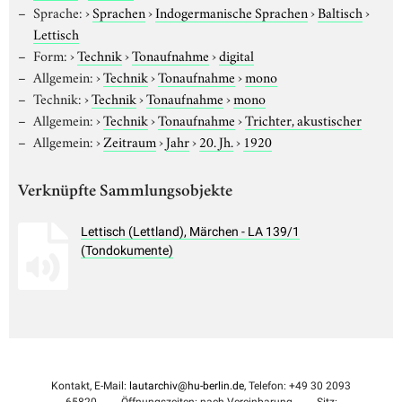
Sprache:
›
Sprachen
›
Indogermanische Sprachen
›
Baltisch
›
Lettisch
Form:
›
Technik
›
Tonaufnahme
›
digital
Allgemein:
›
Technik
›
Tonaufnahme
›
mono
Technik:
›
Technik
›
Tonaufnahme
›
mono
Allgemein:
›
Technik
›
Tonaufnahme
›
Trichter, akustischer
Allgemein:
›
Zeitraum
›
Jahr
›
20. Jh.
›
1920
Verknüpfte Sammlungsobjekte
Lettisch (Lettland), Märchen - LA 139/1
(Tondokumente)
Kontakt, E-Mail:
lautarchiv@hu-berlin.de
, Telefon: +49 30 2093