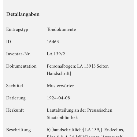
Detailangaben
Eintragstyp
Tondokumente
ID
16463
Inventar-Nr.
LA 139/2
Dokumentation
Personalbogen: LA 139 [3 Seiten
Handschrift]
Sachtitel
Musterwörter
Datierung
1924-04-08
Herkunft
Lautabteilung an der Preussischen
Staatsbibliothek
Beschriftung
b) [handschriftlich:] LA 139, J. Endzelins,
Riga d. 8. 4. 24, WilhDoegen [Autograph],