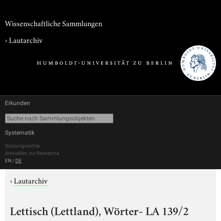
Wissenschaftliche Sammlungen
›
Lautarchiv
Erkunden
Systematik
Nutzungsrechte
Anmelden zur Recherche
EN
/
DE
›
Lautarchiv
Lettisch (Lettland), Wörter- LA 139/2