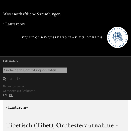
Wissenschaftliche Sammlungen
›
Lautarchiv
Erkunden
Systematik
Nutzungsrechte
Anmelden zur Recherche
EN
/
DE
›
Lautarchiv
Tibetisch (Tibet), Orchesteraufnahme -