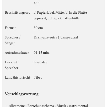
455
Beschriftungsort
a) Papierlabel, Mitte; b) In die Platte
gepresst, mittig; c) Plattenhülle
Format
30 cm
Sprecher /
Drznyana-sutra (Juana-sutra)
Sänger
Aufnahmedauer
01:15 min.
Herkunft
Gyan-tse
Sprecher
Land (historisch)
Tibet
Verschlagwortung
Allgemein:
›
Forschungsthema
›
Musik
›
instrumental