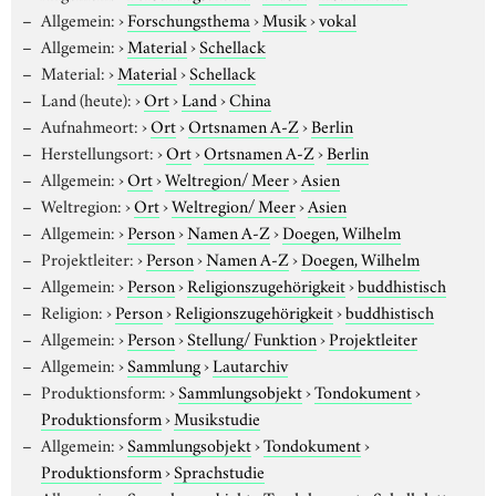
Allgemein:
›
Forschungsthema
›
Musik
›
vokal
Allgemein:
›
Material
›
Schellack
Material:
›
Material
›
Schellack
Land (heute):
›
Ort
›
Land
›
China
Aufnahmeort:
›
Ort
›
Ortsnamen A-Z
›
Berlin
Herstellungsort:
›
Ort
›
Ortsnamen A-Z
›
Berlin
Allgemein:
›
Ort
›
Weltregion/ Meer
›
Asien
Weltregion:
›
Ort
›
Weltregion/ Meer
›
Asien
Allgemein:
›
Person
›
Namen A-Z
›
Doegen, Wilhelm
Projektleiter:
›
Person
›
Namen A-Z
›
Doegen, Wilhelm
Allgemein:
›
Person
›
Religionszugehörigkeit
›
buddhistisch
Religion:
›
Person
›
Religionszugehörigkeit
›
buddhistisch
Allgemein:
›
Person
›
Stellung/ Funktion
›
Projektleiter
Allgemein:
›
Sammlung
›
Lautarchiv
Produktionsform:
›
Sammlungsobjekt
›
Tondokument
›
Produktionsform
›
Musikstudie
Allgemein:
›
Sammlungsobjekt
›
Tondokument
›
Produktionsform
›
Sprachstudie