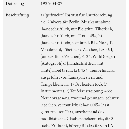
Datierung
1925-04-07
Beschriftung
a) [gedruckt:] Institut für Lautforschung
a.d. Universität Berlin, Musikaufnahme,
[handschriftlich, mit Bleistift:] Tibetisch,
[handschriftlich, mit Tinte] 454; b)
[handschriftlich:] Captain J. B L. Noel, T.
Macdonald, Tibetische Zeichen, LA 454,
[unleserliche Zeichen], 4. 25, WilhDoegen
[Autograph] c) [handschriftlich, mit
Tinte]Tibet (Francke), 454: Tempelmusik,
ausgeführt von Lamapriestern und
Tempeldienern., 1) Orchesterstück (7
Instrumente), 2) Teufelaustreibung, 455:
Neujahrsgesang, zweimal gesungen [schwer
leserlich, vermutlich:](char.), (454 lässt
gemurmelten Text, anscheinend das
buddhistische Glaubensbekenntnis, die 3-
fache Zuflucht, hören) Rückseite von LA