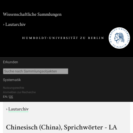
Wissenschaftliche Sammlungen
›
Lautarchiv
Erkunden
Systematik
Nutzungsrechte
Anmelden zur Recherche
EN
/
DE
›
Lautarchiv
Chinesisch (China), Sprichwörter - LA