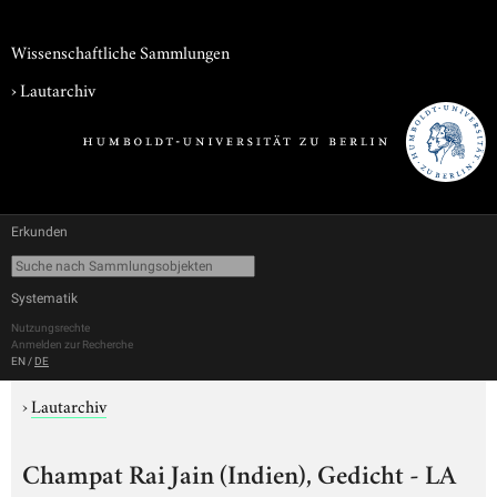
Wissenschaftliche Sammlungen
›
Lautarchiv
Erkunden
Systematik
Nutzungsrechte
Anmelden zur Recherche
EN
/
DE
›
Lautarchiv
Champat Rai Jain (Indien), Gedicht - LA