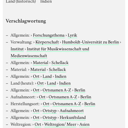
Land (historisch)
Indien
Verschlagwortung
Allgemein:
›
Forschungsthema
›
Lyrik
Verwaltung:
›
Körperschaft
›
Humboldt-Universität zu Berlin
›
Institut
›
Institut für Musikwissenschaft und
Medienwissenschaft
Allgemein:
›
Material
›
Schellack
Material:
›
Material
›
Schellack
Allgemein:
›
Ort
›
Land
›
Indien
Land (heute):
›
Ort
›
Land
›
Indien
Allgemein:
›
Ort
›
Ortsnamen A-Z
›
Berlin
Aufnahmeort:
›
Ort
›
Ortsnamen A-Z
›
Berlin
Herstellungsort:
›
Ort
›
Ortsnamen A-Z
›
Berlin
Allgemein:
›
Ort
›
Ortstyp
›
Aufnahmeort
Allgemein:
›
Ort
›
Ortstyp
›
Herkunftsland
Weltregion:
›
Ort
›
Weltregion/ Meer
›
Asien