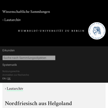
Wissenschaftliche Sammlungen
›
Lautarchiv
Erkunden
Systematik
Nutzungsrechte
Anmelden zur Recherche
EN
/
DE
›
Lautarchiv
Nordfriesisch aus Helgoland