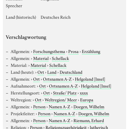
Sprecher
Land (historisch)
Deutsches Reich
Verschlagwortung
Allgemein:
›
Forschungsthema
›
Prosa
›
Erzählung
Allgemein:
›
Material
›
Schellack
Material:
›
Material
›
Schellack
Land (heute):
›
Ort
›
Land
›
Deutschland
Allgemein:
›
Ort
›
Ortsnamen A-Z
›
Helgoland [Insel]
Aufnahmeort:
›
Ort
›
Ortsnamen A-Z
›
Helgoland [Insel]
Herstellungsort:
›
Ort
›
Straße/ Platz
›
xxxx
Weltregion:
›
Ort
›
Weltregion/ Meer
›
Europa
Allgemein:
›
Person
›
Namen A-Z
›
Doegen, Wilhelm
Projektleiter:
›
Person
›
Namen A-Z
›
Doegen, Wilhelm
Allgemein:
›
Person
›
Namen A-Z
›
Riemann, Erhard
Religion:
›
Person
›
Religionszugehörigkeit
›
lutherisch