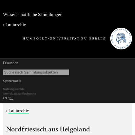
Wissenschaftliche Sammlungen
›
Lautarchiv
Erkunden
Systematik
Nutzungsrechte
Anmelden zur Recherche
EN
/
DE
›
Lautarchiv
Nordfriesisch aus Helgoland