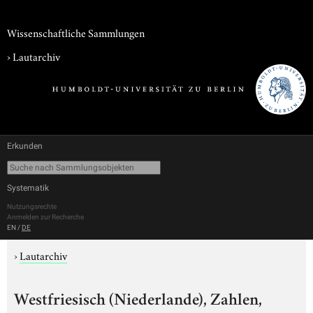
Wissenschaftliche Sammlungen
›
Lautarchiv
Erkunden
Systematik
Nutzungsrechte
Anmelden zur Recherche
EN
/
DE
›
Lautarchiv
Westfriesisch (Niederlande), Zahlen,