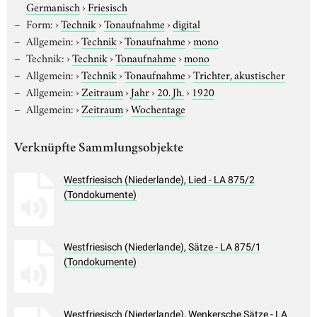
Germanisch
›
Friesisch
Form:
›
Technik
›
Tonaufnahme
›
digital
Allgemein:
›
Technik
›
Tonaufnahme
›
mono
Technik:
›
Technik
›
Tonaufnahme
›
mono
Allgemein:
›
Technik
›
Tonaufnahme
›
Trichter, akustischer
Allgemein:
›
Zeitraum
›
Jahr
›
20. Jh.
›
1920
Allgemein:
›
Zeitraum
›
Wochentage
Verknüpfte Sammlungsobjekte
Westfriesisch (Niederlande), Lied - LA 875/2
(Tondokumente)
Westfriesisch (Niederlande), Sätze - LA 875/1
(Tondokumente)
Westfriesisch (Niederlande), Wenkersche Sätze - LA