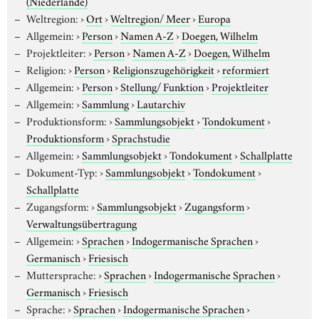
(Niederlande)
Weltregion:
›
Ort
›
Weltregion/ Meer
›
Europa
Allgemein:
›
Person
›
Namen A-Z
›
Doegen, Wilhelm
Projektleiter:
›
Person
›
Namen A-Z
›
Doegen, Wilhelm
Religion:
›
Person
›
Religionszugehörigkeit
›
reformiert
Allgemein:
›
Person
›
Stellung/ Funktion
›
Projektleiter
Allgemein:
›
Sammlung
›
Lautarchiv
Produktionsform:
›
Sammlungsobjekt
›
Tondokument
›
Produktionsform
›
Sprachstudie
Allgemein:
›
Sammlungsobjekt
›
Tondokument
›
Schallplatte
Dokument-Typ:
›
Sammlungsobjekt
›
Tondokument
›
Schallplatte
Zugangsform:
›
Sammlungsobjekt
›
Zugangsform
›
Verwaltungsübertragung
Allgemein:
›
Sprachen
›
Indogermanische Sprachen
›
Germanisch
›
Friesisch
Muttersprache:
›
Sprachen
›
Indogermanische Sprachen
›
Germanisch
›
Friesisch
Sprache:
›
Sprachen
›
Indogermanische Sprachen
›