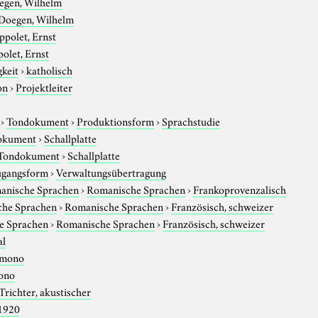
egen, Wilhelm
Doegen, Wilhelm
ppolet, Ernst
olet, Ernst
gkeit
›
katholisch
on
›
Projektleiter
›
Tondokument
›
Produktionsform
›
Sprachstudie
okument
›
Schallplatte
Tondokument
›
Schallplatte
gangsform
›
Verwaltungsübertragung
anische Sprachen
›
Romanische Sprachen
›
Frankoprovenzalisch
che Sprachen
›
Romanische Sprachen
›
Französisch, schweizer
e Sprachen
›
Romanische Sprachen
›
Französisch, schweizer
al
mono
ono
Trichter, akustischer
1920