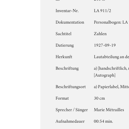
Inventar-Nr.
LA 911/2
Dokumentation
Personalbogen: LA 9
Sachtitel
Zahlen
Datierung
1927-09-19
Herkunft
Lautabteilung an d
Beschriftung
a) [handschriftlich,
[Autograph]
Beschriftungsort
a) Papierlabel, Mitte
Format
30 cm
Sprecher / Sänger
Marie Métrailles
Aufnahmedauer
00:54 min.