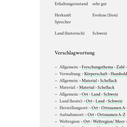
Erhaltungszustand
sehr gut
Herkunft
Evolene (Sion)
Sprecher
Land (historisch)
Schweiz
Verschlagwortung
Allgemein:
›
Forschungsthema
›
Zahl
Verwaltung:
›
Körperschaft
›
Humboldt
Allgemein:
›
Material
›
Schellack
Material:
›
Material
›
Schellack
Allgemein:
›
Ort
›
Land
›
Schweiz
Land (heute):
›
Ort
›
Land
›
Schweiz
Herstellungsort:
›
Ort
›
Ortsnamen A
Aufnahmeort:
›
Ort
›
Ortsnamen A-Z
Weltregion:
›
Ort
›
Weltregion/ Meer