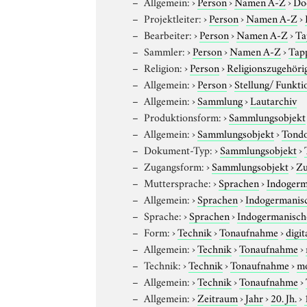
Allgemein:
›
Person
›
Namen A-Z
›
Do
Projektleiter:
›
Person
›
Namen A-Z
›
Bearbeiter:
›
Person
›
Namen A-Z
›
Ta
Sammler:
›
Person
›
Namen A-Z
›
Tapp
Religion:
›
Person
›
Religionszugehöri
Allgemein:
›
Person
›
Stellung/ Funkti
Allgemein:
›
Sammlung
›
Lautarchiv
Produktionsform:
›
Sammlungsobjekt
Allgemein:
›
Sammlungsobjekt
›
Tond
Dokument-Typ:
›
Sammlungsobjekt
›
Zugangsform:
›
Sammlungsobjekt
›
Zu
Muttersprache:
›
Sprachen
›
Indogerm
Allgemein:
›
Sprachen
›
Indogermanis
Sprache:
›
Sprachen
›
Indogermanisch
Form:
›
Technik
›
Tonaufnahme
›
digit
Allgemein:
›
Technik
›
Tonaufnahme
›
Technik:
›
Technik
›
Tonaufnahme
›
m
Allgemein:
›
Technik
›
Tonaufnahme
›
Allgemein:
›
Zeitraum
›
Jahr
›
20. Jh.
›