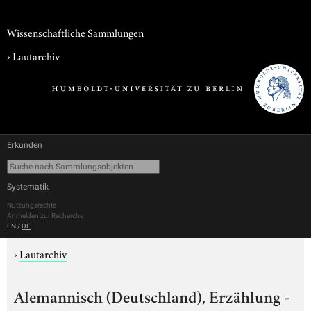
Wissenschaftliche Sammlungen
›
Lautarchiv
Erkunden
Systematik
Nutzungsrechte
Anmelden zur Recherche
EN
/
DE
›
Lautarchiv
Alemannisch (Deutschland), Erzählung -