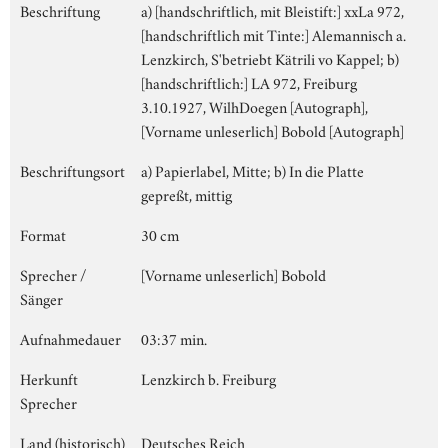
Beschriftung
a) [handschriftlich, mit Bleistift:] xxLa 972,
[handschriftlich mit Tinte:] Alemannisch a.
Lenzkirch, S'betriebt Kätrili vo Kappel; b)
[handschriftlich:] LA 972, Freiburg
3.10.1927, WilhDoegen [Autograph],
[Vorname unleserlich] Bobold [Autograph]
Beschriftungsort
a) Papierlabel, Mitte; b) In die Platte
gepreßt, mittig
Format
30 cm
Sprecher /
[Vorname unleserlich] Bobold
Sänger
Aufnahmedauer
03:37 min.
Herkunft
Lenzkirch b. Freiburg
Sprecher
Land (historisch)
Deutsches Reich