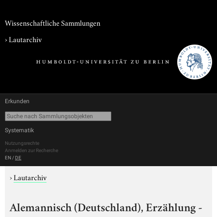
Wissenschaftliche Sammlungen
›
Lautarchiv
Erkunden
Systematik
Nutzungsrechte
Anmelden zur Recherche
EN
/
DE
›
Lautarchiv
Alemannisch (Deutschland), Erzählung -