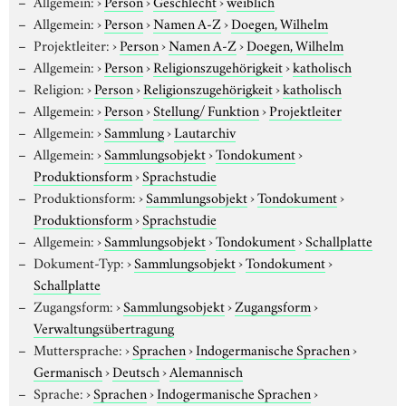
Allgemein:
›
Person
›
Geschlecht
›
weiblich
Allgemein:
›
Person
›
Namen A-Z
›
Doegen, Wilhelm
Projektleiter:
›
Person
›
Namen A-Z
›
Doegen, Wilhelm
Allgemein:
›
Person
›
Religionszugehörigkeit
›
katholisch
Religion:
›
Person
›
Religionszugehörigkeit
›
katholisch
Allgemein:
›
Person
›
Stellung/ Funktion
›
Projektleiter
Allgemein:
›
Sammlung
›
Lautarchiv
Allgemein:
›
Sammlungsobjekt
›
Tondokument
›
Produktionsform
›
Sprachstudie
Produktionsform:
›
Sammlungsobjekt
›
Tondokument
›
Produktionsform
›
Sprachstudie
Allgemein:
›
Sammlungsobjekt
›
Tondokument
›
Schallplatte
Dokument-Typ:
›
Sammlungsobjekt
›
Tondokument
›
Schallplatte
Zugangsform:
›
Sammlungsobjekt
›
Zugangsform
›
Verwaltungsübertragung
Muttersprache:
›
Sprachen
›
Indogermanische Sprachen
›
Germanisch
›
Deutsch
›
Alemannisch
Sprache:
›
Sprachen
›
Indogermanische Sprachen
›