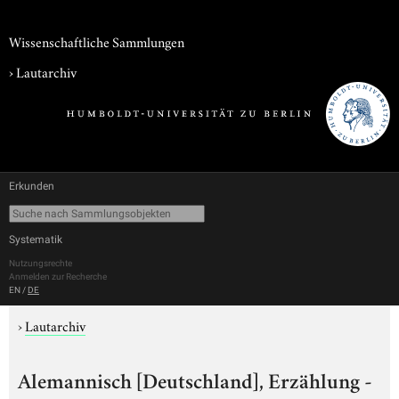
Wissenschaftliche Sammlungen
›
Lautarchiv
Erkunden
Systematik
Nutzungsrechte
Anmelden zur Recherche
EN
/
DE
›
Lautarchiv
Alemannisch [Deutschland], Erzählung -