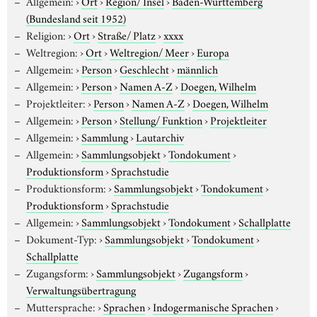
Allgemein:
›
Ort
›
Region/ Insel
›
Baden-Württemberg
(Bundesland seit 1952)
Religion:
›
Ort
›
Straße/ Platz
›
xxxx
Weltregion:
›
Ort
›
Weltregion/ Meer
›
Europa
Allgemein:
›
Person
›
Geschlecht
›
männlich
Allgemein:
›
Person
›
Namen A-Z
›
Doegen, Wilhelm
Projektleiter:
›
Person
›
Namen A-Z
›
Doegen, Wilhelm
Allgemein:
›
Person
›
Stellung/ Funktion
›
Projektleiter
Allgemein:
›
Sammlung
›
Lautarchiv
Allgemein:
›
Sammlungsobjekt
›
Tondokument
›
Produktionsform
›
Sprachstudie
Produktionsform:
›
Sammlungsobjekt
›
Tondokument
›
Produktionsform
›
Sprachstudie
Allgemein:
›
Sammlungsobjekt
›
Tondokument
›
Schallplatte
Dokument-Typ:
›
Sammlungsobjekt
›
Tondokument
›
Schallplatte
Zugangsform:
›
Sammlungsobjekt
›
Zugangsform
›
Verwaltungsübertragung
Muttersprache:
›
Sprachen
›
Indogermanische Sprachen
›