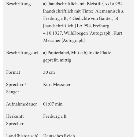
Beschriftung
a) [handschriftlich, mit Bleistift:] xxLa 994,
[handschriftlich mit Tinte:] Alemannisch a.
Freiburg i. B., 4 Gedichte von Ganter; b)
[handschriftlich:] LA 994, Freiburg
4.10.1927, WilhDoegen [Autograph], Kurt
Messmer [Autograph]
Beschriftungsort
a) Papierlabel, Mitte; b) In die Platte
gepreßt, mittig
Format
30 cm
Sprecher /
Kurt Messmer
Sänger
Aufnahmedauer
01:07 min.
Herkunft
Freiburg i. B.
Sprecher
Land (historisch)
Deutsches Reich