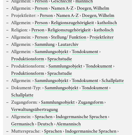
Allgemein:
›
Person
›
Geschlecht
›
männlich
Allgemein:
›
Person
›
Namen A-Z
›
Doegen, Wilhelm
Projektleiter:
›
Person
›
Namen A-Z
›
Doegen, Wilhelm
Allgemein:
›
Person
›
Religionszugehörigkeit
›
katholisch
Religion:
›
Person
›
Religionszugehörigkeit
›
katholisch
Allgemein:
›
Person
›
Stellung/ Funktion
›
Projektleiter
Allgemein:
›
Sammlung
›
Lautarchiv
Allgemein:
›
Sammlungsobjekt
›
Tondokument
›
Produktionsform
›
Sprachstudie
Produktionsform:
›
Sammlungsobjekt
›
Tondokument
›
Produktionsform
›
Sprachstudie
Allgemein:
›
Sammlungsobjekt
›
Tondokument
›
Schallplatte
Dokument-Typ:
›
Sammlungsobjekt
›
Tondokument
›
Schallplatte
Zugangsform:
›
Sammlungsobjekt
›
Zugangsform
›
Verwaltungsübertragung
Allgemein:
›
Sprachen
›
Indogermanische Sprachen
›
Germanisch
›
Deutsch
›
Alemannisch
Muttersprache:
›
Sprachen
›
Indogermanische Sprachen
›