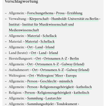
Verschlagwortung
Allgemein:
›
Forschungsthema
›
Prosa
›
Erzählung
Verwaltung:
›
Körperschaft
›
Humboldt-Universität zu Berlin
›
Institut
›
Institut für Musikwissenschaft und
Medienwissenschaft
Allgemein:
›
Material
›
Schellack
Material:
›
Material
›
Schellack
Allgemein:
›
Ort
›
Land
›
Irland
Land (heute):
›
Ort
›
Land
›
Irland
Herstellungsort:
›
Ort
›
Ortsnamen A-Z
›
Berlin
Allgemein:
›
Ort
›
Ortsnamen A-Z
›
Galway (Irland)
Aufnahmeort:
›
Ort
›
Ortsnamen A-Z
›
Galway (Irland)
Weltregion:
›
Ort
›
Weltregion/ Meer
›
Europa
Allgemein:
›
Person
›
Geschlecht
›
männlich
Allgemein:
›
Person
›
Religionszugehörigkeit
›
katholisch
Religion:
›
Person
›
Religionszugehörigkeit
›
katholisch
Allgemein:
›
Sammlung
›
Lautarchiv
Allgemein:
›
Sammlungsobjekt
›
Tondokument
›