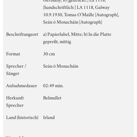
[handschriftlich:] LA 1118, Galway
10.9.1930, Tomas O'Maille [Autograph],
Seán ó Monacháin [Autograph]
Beschriftungsort
a) Papierlabel, Mitte; b) In die Platte
gepreßt, mittig
Format
30 cm
Sprecher /
Seán ó Monacháin
Sänger
Aufnahmedauer
02:49 min.
Herkunft
Belmullet
Sprecher
Land (historisch)
Irland