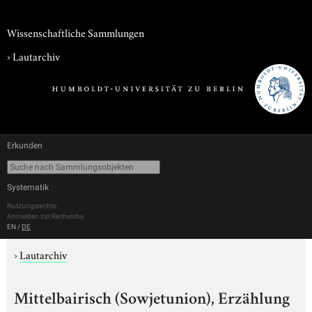
Wissenschaftliche Sammlungen
›
Lautarchiv
Erkunden
Systematik
Nutzungsrechte
Anmelden zur Recherche
EN
/
DE
›
Lautarchiv
Mittelbairisch (Sowjetunion), Erzählung