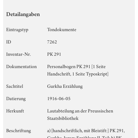
Detailangaben
Eintragstyp
Tondokumente
ID
7262
Inventar-Nr.
PK 291
Dokumentation
Personalbogen PK 291 [1 Seite
Handschrift, 1 Seite Typoskript]
Sachtitel
Gurkha Erzählung
Datierung
1916-06-05
Herkunft
Lautabteilung an der Preussischen
Staatsbibliothek
Beschriftung
a) [handschriftlich, mit Bleistift:] PK 291,
Gurkha, Juran: Erzählung II. Teil; b) PK