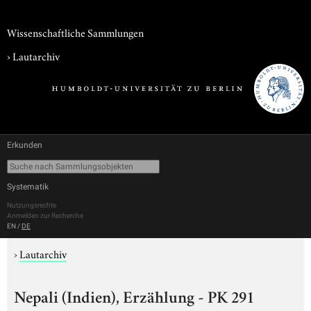
Wissenschaftliche Sammlungen
›
Lautarchiv
Erkunden
Systematik
Nutzungsrechte
Anmelden zur Recherche
EN
/
DE
›
Lautarchiv
Nepali (Indien), Erzählung - PK 291