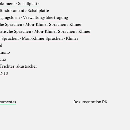
okument
›
Schallplatte
Tondokument
›
Schallplatte
gangsform
›
Verwaltungsübertragung
che Sprachen
›
Mon-Khmer Sprachen
›
Khmer
iatische Sprachen
›
Mon-Khmer Sprachen
›
Khmer
e Sprachen
›
Mon-Khmer Sprachen
›
Khmer
al
mono
ono
Trichter, akustischer
1910
kumente)
Dokumentation PK