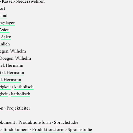
›
Kassel-Niederzwehren
ort
land
ngslager
Asien
›
Asien
nlich
egen, Wilhelm
Doegen, Wilhelm
tel, Hermann
tel, Hermann
el, Hermann
igkeit
›
katholisch
gkeit
›
katholisch
on
›
Projektleiter
okument
›
Produktionsform
›
Sprachstudie
›
Tondokument
›
Produktionsform
›
Sprachstudie