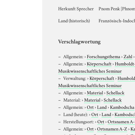
Herkunft Sprecher
Pnom Penk [Phnom
Land (historisch)
Französisch-Indoc
Verschlagwortung
Allgemein:
›
Forschungsthema
›
Zahl
Allgemein:
›
Körperschaft
›
Humboldt-U
Musikwissenschaftliches Seminar
Verwaltung:
›
Körperschaft
›
Humboldt
Musikwissenschaftliches Seminar
Allgemein:
›
Material
›
Schellack
Material:
›
Material
›
Schellack
Allgemein:
›
Ort
›
Land
›
Kambodscha
Land (heute):
›
Ort
›
Land
›
Kambodsc
Herstellungsort:
›
Ort
›
Ortsnamen A
Allgemein:
›
Ort
›
Ortsnamen A-Z
›
Ka