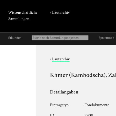
Wissenschaftliche
›
Lautarchiv
Sammlungen
Erkunden
Systematik
›
Lautarchiv
Khmer (Kambodscha), Zah
Detailangaben
Eintragstyp
Tondokumente
ID
7408