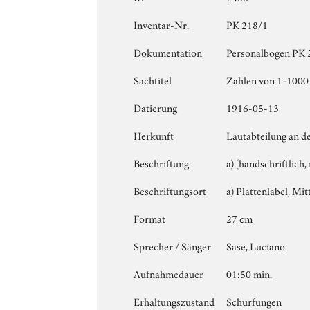
Inventar-Nr.
PK 218/1
Dokumentation
Personalbogen PK 21
Sachtitel
Zahlen von 1-1000
Datierung
1916-05-13
Herkunft
Lautabteilung an d
Beschriftung
a) [handschriftlic
Beschriftungsort
a) Plattenlabel, Mitt
Format
27 cm
Sprecher / Sänger
Sase, Luciano
Aufnahmedauer
01:50 min.
Erhaltungszustand
Schürfungen