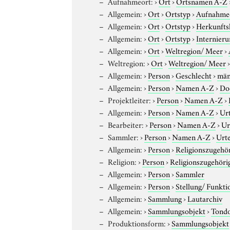
Aufnahmeort:
›
Ort
›
Ortsnamen A-Z
Allgemein:
›
Ort
›
Ortstyp
›
Aufnahme
Allgemein:
›
Ort
›
Ortstyp
›
Herkunfts
Allgemein:
›
Ort
›
Ortstyp
›
Internieru
Allgemein:
›
Ort
›
Weltregion/ Meer
›
Weltregion:
›
Ort
›
Weltregion/ Meer
Allgemein:
›
Person
›
Geschlecht
›
män
Allgemein:
›
Person
›
Namen A-Z
›
Do
Projektleiter:
›
Person
›
Namen A-Z
›
Allgemein:
›
Person
›
Namen A-Z
›
Ur
Bearbeiter:
›
Person
›
Namen A-Z
›
Ur
Sammler:
›
Person
›
Namen A-Z
›
Urt
Allgemein:
›
Person
›
Religionszugehör
Religion:
›
Person
›
Religionszugehöri
Allgemein:
›
Person
›
Sammler
Allgemein:
›
Person
›
Stellung/ Funkti
Allgemein:
›
Sammlung
›
Lautarchiv
Allgemein:
›
Sammlungsobjekt
›
Tond
Produktionsform:
›
Sammlungsobjekt