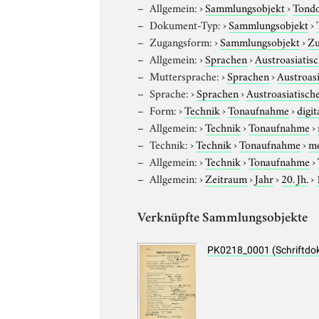
Allgemein:
›
Sammlungsobjekt
›
Tond
Dokument-Typ:
›
Sammlungsobjekt
›
Zugangsform:
›
Sammlungsobjekt
›
Zu
Allgemein:
›
Sprachen
›
Austroasiatis
Muttersprache:
›
Sprachen
›
Austroas
Sprache:
›
Sprachen
›
Austroasiatisch
Form:
›
Technik
›
Tonaufnahme
›
digit
Allgemein:
›
Technik
›
Tonaufnahme
›
Technik:
›
Technik
›
Tonaufnahme
›
m
Allgemein:
›
Technik
›
Tonaufnahme
›
Allgemein:
›
Zeitraum
›
Jahr
›
20. Jh.
›
Verknüpfte Sammlungsobjekte
PK0218_0001 (Schriftdo