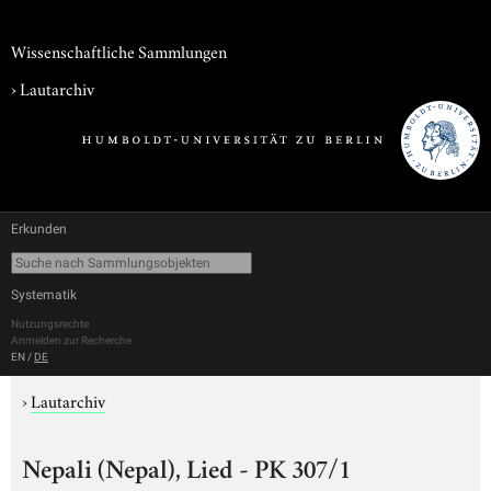
Wissenschaftliche Sammlungen
›
Lautarchiv
Erkunden
Systematik
Nutzungsrechte
Anmelden zur Recherche
EN
/
DE
›
Lautarchiv
Nepali (Nepal), Lied - PK 307/1