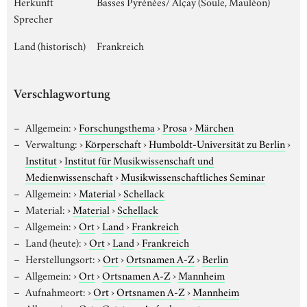
Herkunft
Basses Pyrénées/ Alçay (Soule, Mauléon)
Sprecher
Land (historisch)
Frankreich
Verschlagwortung
Allgemein:
›
Forschungsthema
›
Prosa
›
Märchen
Verwaltung:
›
Körperschaft
›
Humboldt-Universität zu Berlin
›
Institut
›
Institut für Musikwissenschaft und
Medienwissenschaft
›
Musikwissenschaftliches Seminar
Allgemein:
›
Material
›
Schellack
Material:
›
Material
›
Schellack
Allgemein:
›
Ort
›
Land
›
Frankreich
Land (heute):
›
Ort
›
Land
›
Frankreich
Herstellungsort:
›
Ort
›
Ortsnamen A-Z
›
Berlin
Allgemein:
›
Ort
›
Ortsnamen A-Z
›
Mannheim
Aufnahmeort:
›
Ort
›
Ortsnamen A-Z
›
Mannheim