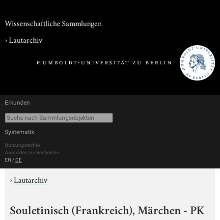
Wissenschaftliche Sammlungen
›
Lautarchiv
Erkunden
Systematik
Nutzungsrechte
Anmelden zur Recherche
EN
/
DE
›
Lautarchiv
Souletinisch (Frankreich), Märchen - PK