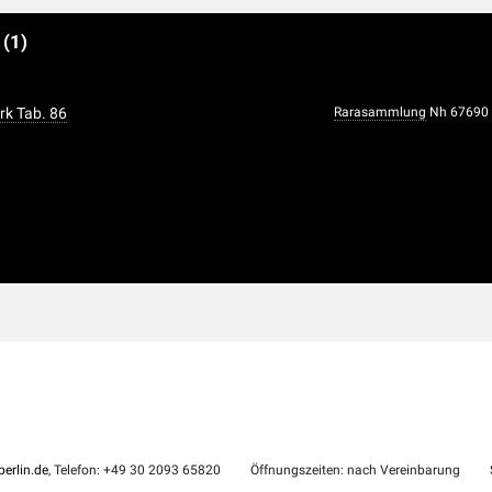
e
(1)
rk Tab. 86
Rarasammlung
Nh 67690
erlin.de
, Telefon: +49 30 2093 65820
Öffnungszeiten: nach Vereinbarung
S