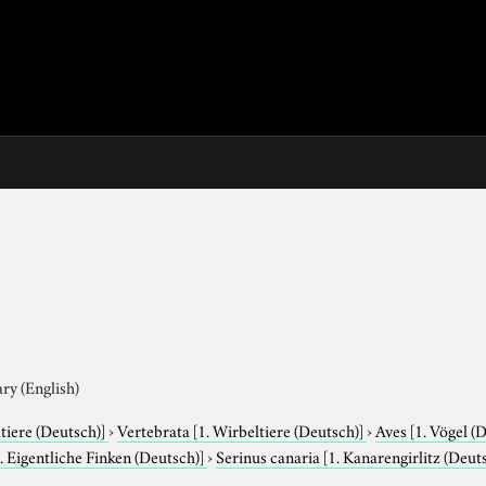
ary (English)
tiere (Deutsch)]
›
Vertebrata
[1. Wirbeltiere (Deutsch)]
›
Aves
[1. Vögel (
1. Eigentliche Finken (Deutsch)]
›
Serinus canaria
[1. Kanarengirlitz (Deut