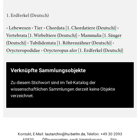
1. Erdferkel (Deutsch)
›
Lebewesen
›
Tier
›
Chordata
[1. Chordatiere (Deutsch)]
›
Vertebrata
[1. Wirbeltiere (Deutsch)]
›
Mammalia
[1. Säuger
(Deutsch)]
›
Tubilidentata
[1. Röhrenzähner (Deutsch)]
›
Orycteropodidae
›
Orycteropus afer
[1. Erdferkel (Deutsch)]
Verknüpfte Sammlungsobjekte
Zu diesem Stichwort sind im Teil-Katalog der
wissenschaftlichen Sammlungen derzeit keine Objekte
verzeichnet.
Kontakt, E-Mail:
lautarchiv@hu-berlin.de
, Telefon: +49 30 2093
65820
Öffnungszeiten: nach Vereinbarung
Sitz: