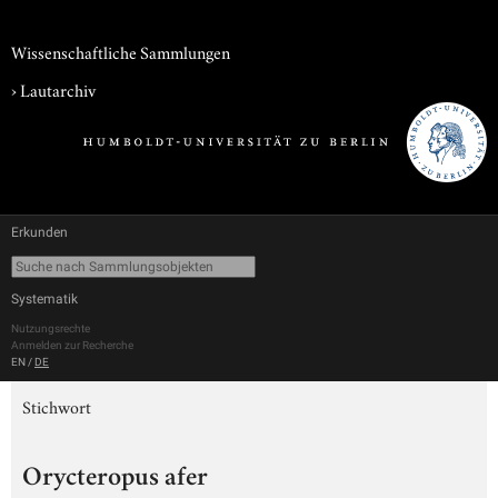
Wissenschaftliche Sammlungen
›
Lautarchiv
Erkunden
Systematik
Nutzungsrechte
Anmelden zur Recherche
EN
/
DE
Stichwort
Orycteropus afer