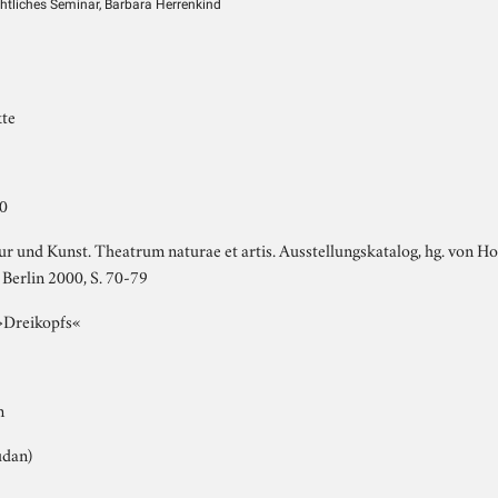
chtliches Seminar, Barbara Herrenkind
kte
90
ur und Kunst. Theatrum naturae et artis. Ausstellungskatalog, hg. von 
Berlin 2000, S. 70-79
»Dreikopfs«
m
udan)