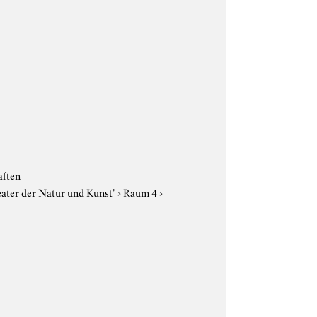
aften
eater der Natur und Kunst"
›
Raum 4
›