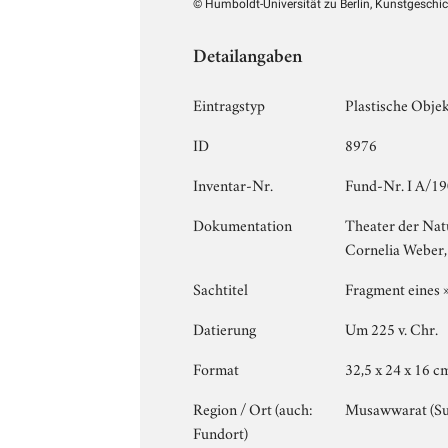
© Humboldt-Universität zu Berlin, Kunstgeschi
Detailangaben
Eintragstyp
Plastische Obje
ID
8976
Inventar-Nr.
Fund-Nr. I A/1
Dokumentation
Theater der Nat
Cornelia Weber, 
Sachtitel
Fragment eines 
Datierung
Um 225 v. Chr.
Format
32,5 x 24 x 16 c
Region / Ort (auch:
Musawwarat (S
Fundort)