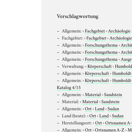
Verschlagwortung
Allgemein:
›
Fachgebiet
›
Archäologie
Fachgebiet:
›
Fachgebiet
›
Archäologi
Allgemein:
›
Forschungsthema
›
Archi
Allgemein:
›
Forschungsthema
›
Archi
Allgemein:
›
Forschungsthema
›
Ausgr
Verwaltung:
›
Körperschaft
›
Humboldt
Allgemein:
›
Körperschaft
›
Humboldt-U
Allgemein:
›
Körperschaft
›
Humboldt-U
Katalog 4/15
Allgemein:
›
Material
›
Sandstein
Material:
›
Material
›
Sandstein
Allgemein:
›
Ort
›
Land
›
Sudan
Land (heute):
›
Ort
›
Land
›
Sudan
Herstellungsort:
›
Ort
›
Ortsnamen A
Allgemein:
›
Ort
›
Ortsnamen A-Z
›
Mu