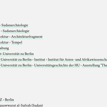
›
Sudanarchäologie
e
›
Sudanarchäologie
tektur
›
Architekturfragment
tektur
›
Tempel
abung
-Universität zu Berlin
niversität zu Berlin
›
Institut
›
Institut für Asien- und Afrikawissensch
niversität zu Berlin
›
Universitätsgeschichte der HU
›
Ausstellung "Th
-Z
›
Berlin
sawwarat al-Sufrah (Sudan)