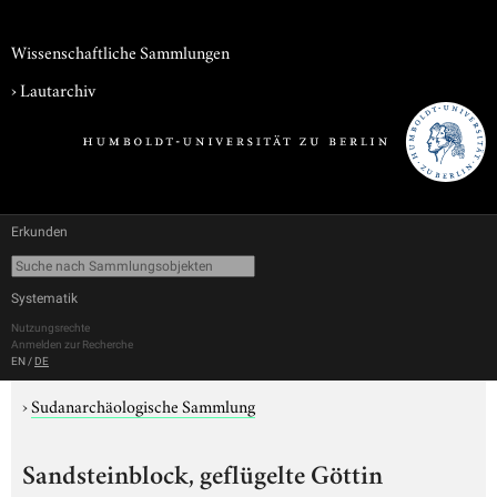
Wissenschaftliche Sammlungen
›
Lautarchiv
Erkunden
Systematik
Nutzungsrechte
Anmelden zur Recherche
EN
/
DE
›
Sudanarchäologische Sammlung
Sandsteinblock, geflügelte Göttin