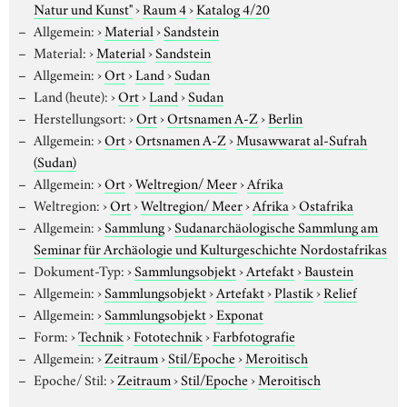
Natur und Kunst"
›
Raum 4
›
Katalog 4/20
Allgemein:
›
Material
›
Sandstein
Material:
›
Material
›
Sandstein
Allgemein:
›
Ort
›
Land
›
Sudan
Land (heute):
›
Ort
›
Land
›
Sudan
Herstellungsort:
›
Ort
›
Ortsnamen A-Z
›
Berlin
Allgemein:
›
Ort
›
Ortsnamen A-Z
›
Musawwarat al-Sufrah
(Sudan)
Allgemein:
›
Ort
›
Weltregion/ Meer
›
Afrika
Weltregion:
›
Ort
›
Weltregion/ Meer
›
Afrika
›
Ostafrika
Allgemein:
›
Sammlung
›
Sudanarchäologische Sammlung am
Seminar für Archäologie und Kulturgeschichte Nordostafrikas
Dokument-Typ:
›
Sammlungsobjekt
›
Artefakt
›
Baustein
Allgemein:
›
Sammlungsobjekt
›
Artefakt
›
Plastik
›
Relief
Allgemein:
›
Sammlungsobjekt
›
Exponat
Form:
›
Technik
›
Fototechnik
›
Farbfotografie
Allgemein:
›
Zeitraum
›
Stil/Epoche
›
Meroitisch
Epoche/ Stil:
›
Zeitraum
›
Stil/Epoche
›
Meroitisch