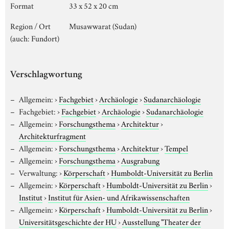
Format
33 x 52 x 20 cm
Region / Ort
Musawwarat (Sudan)
(auch: Fundort)
Verschlagwortung
Allgemein:
›
Fachgebiet
›
Archäologie
›
Sudanarchäologie
Fachgebiet:
›
Fachgebiet
›
Archäologie
›
Sudanarchäologie
Allgemein:
›
Forschungsthema
›
Architektur
›
Architekturfragment
Allgemein:
›
Forschungsthema
›
Architektur
›
Tempel
Allgemein:
›
Forschungsthema
›
Ausgrabung
Verwaltung:
›
Körperschaft
›
Humboldt-Universität zu Berlin
Allgemein:
›
Körperschaft
›
Humboldt-Universität zu Berlin
›
Institut
›
Institut für Asien- und Afrikawissenschaften
Allgemein:
›
Körperschaft
›
Humboldt-Universität zu Berlin
›
Universitätsgeschichte der HU
›
Ausstellung "Theater der