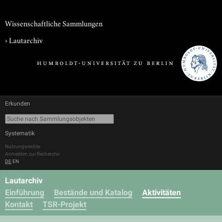
Wissenschaftliche Sammlungen
›
Lautarchiv
Erkunden
Systematik
Nutzungsrechte
Anmelden zur Recherche
DE
EN
Lautarchiv
Einführung
Bestände und Katalog
Aktivitäten
Kontakt
TSR-Projekt