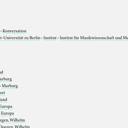
›
Konversation
-Universität zu Berlin
›
Institut
›
Institut für Musikwissenschaft und M
nd
arburg
›
Marburg
ort
land
Europa
›
Europa
egen, Wilhelm
Doegen, Wilhelm