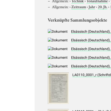
Allgemein:
›
Technik
›
Tonaufnahme
›
Allgemein:
›
Zeitraum
›
Jahr
›
20. Jh.
›
Verknüpfte Sammlungsobjekte
Elsässisch (Deutschland)
Elsässisch (Deutschland)
Elsässisch (Deutschland),
Elsässisch (Deutschland),
Elsässisch (Deutschland)
LA0110_0001_r (Schrift