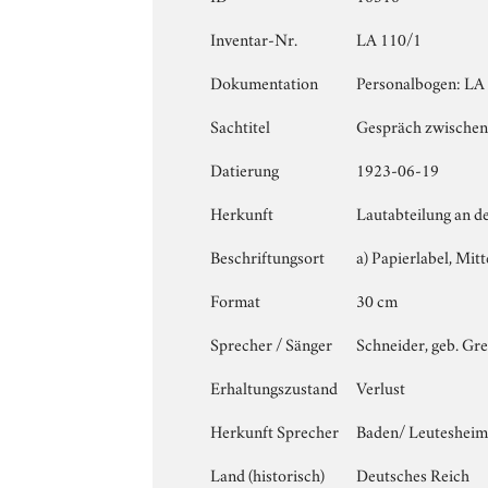
Inventar-Nr.
LA 110/1
Dokumentation
Personalbogen: LA 1
Sachtitel
Gespräch zwischen
Datierung
1923-06-19
Herkunft
Lautabteilung an d
Beschriftungsort
a) Papierlabel, Mitte
Format
30 cm
Sprecher / Sänger
Schneider, geb. Gre
Erhaltungszustand
Verlust
Herkunft Sprecher
Baden/ Leuteshei
Land (historisch)
Deutsches Reich