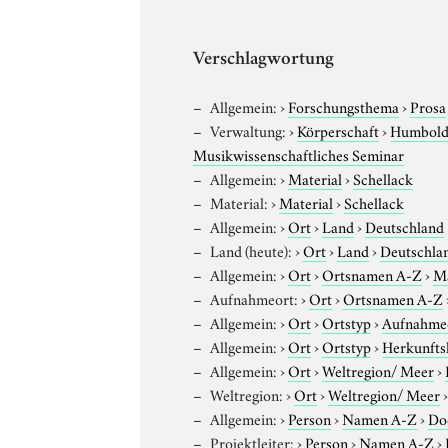
Verschlagwortung
Allgemein:
›
Forschungsthema
›
Prosa
Verwaltung:
›
Körperschaft
›
Humboldt
Musikwissenschaftliches Seminar
Allgemein:
›
Material
›
Schellack
Material:
›
Material
›
Schellack
Allgemein:
›
Ort
›
Land
›
Deutschland
Land (heute):
›
Ort
›
Land
›
Deutschla
Allgemein:
›
Ort
›
Ortsnamen A-Z
›
M
Aufnahmeort:
›
Ort
›
Ortsnamen A-Z
Allgemein:
›
Ort
›
Ortstyp
›
Aufnahme
Allgemein:
›
Ort
›
Ortstyp
›
Herkunfts
Allgemein:
›
Ort
›
Weltregion/ Meer
›
Weltregion:
›
Ort
›
Weltregion/ Meer
Allgemein:
›
Person
›
Namen A-Z
›
Do
Projektleiter:
›
Person
›
Namen A-Z
›