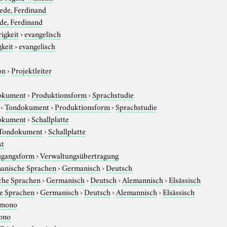
ede, Ferdinand
de, Ferdinand
igkeit
›
evangelisch
gkeit
›
evangelisch
on
›
Projektleiter
okument
›
Produktionsform
›
Sprachstudie
›
Tondokument
›
Produktionsform
›
Sprachstudie
okument
›
Schallplatte
Tondokument
›
Schallplatte
st
gangsform
›
Verwaltungsübertragung
anische Sprachen
›
Germanisch
›
Deutsch
che Sprachen
›
Germanisch
›
Deutsch
›
Alemannisch
›
Elsässisch
e Sprachen
›
Germanisch
›
Deutsch
›
Alemannisch
›
Elsässisch
mono
ono