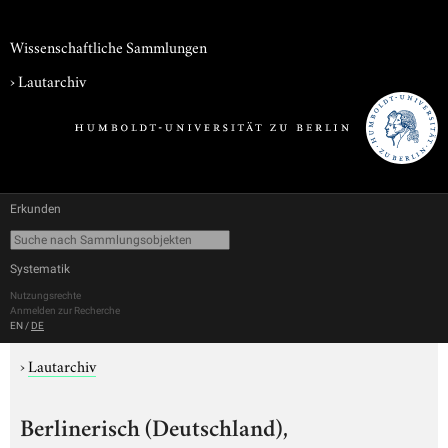
Wissenschaftliche Sammlungen
›
Lautarchiv
Erkunden
Systematik
Nutzungsrechte
Anmelden zur Recherche
EN
/
DE
›
Lautarchiv
Berlinerisch (Deutschland),