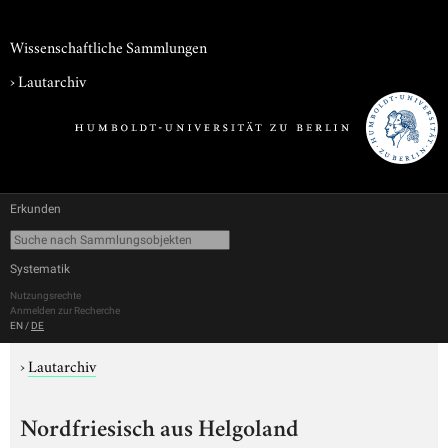
Wissenschaftliche Sammlungen
›
Lautarchiv
Erkunden
Systematik
Nutzungsrechte
Anmelden zur Recherche
EN
/
DE
›
Lautarchiv
Nordfriesisch aus Helgoland