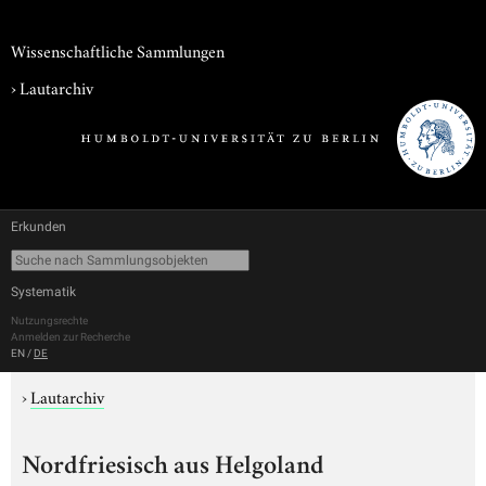
Wissenschaftliche Sammlungen
›
Lautarchiv
Erkunden
Systematik
Nutzungsrechte
Anmelden zur Recherche
EN
/
DE
›
Lautarchiv
Nordfriesisch aus Helgoland