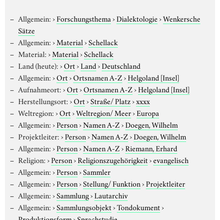
Allgemein:
›
Forschungsthema
›
Dialektologie
›
Wenkersche
Sätze
Allgemein:
›
Material
›
Schellack
Material:
›
Material
›
Schellack
Land (heute):
›
Ort
›
Land
›
Deutschland
Allgemein:
›
Ort
›
Ortsnamen A-Z
›
Helgoland [Insel]
Aufnahmeort:
›
Ort
›
Ortsnamen A-Z
›
Helgoland [Insel]
Herstellungsort:
›
Ort
›
Straße/ Platz
›
xxxx
Weltregion:
›
Ort
›
Weltregion/ Meer
›
Europa
Allgemein:
›
Person
›
Namen A-Z
›
Doegen, Wilhelm
Projektleiter:
›
Person
›
Namen A-Z
›
Doegen, Wilhelm
Allgemein:
›
Person
›
Namen A-Z
›
Riemann, Erhard
Religion:
›
Person
›
Religionszugehörigkeit
›
evangelisch
Allgemein:
›
Person
›
Sammler
Allgemein:
›
Person
›
Stellung/ Funktion
›
Projektleiter
Allgemein:
›
Sammlung
›
Lautarchiv
Allgemein:
›
Sammlungsobjekt
›
Tondokument
›
Produktionsform
›
Sprachstudie