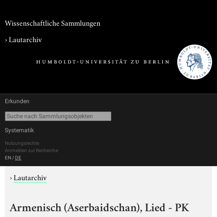
Wissenschaftliche Sammlungen
›
Lautarchiv
Erkunden
Systematik
Nutzungsrechte
Anmelden zur Recherche
EN
/
DE
›
Lautarchiv
Armenisch (Aserbaidschan), Lied - PK