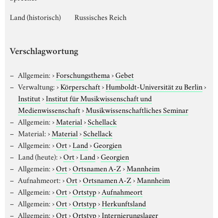
Land (historisch)
Russisches Reich
Verschlagwortung
Allgemein:
›
Forschungsthema
›
Gebet
Verwaltung:
›
Körperschaft
›
Humboldt-Universität zu Berlin
›
Institut
›
Institut für Musikwissenschaft und
Medienwissenschaft
›
Musikwissenschaftliches Seminar
Allgemein:
›
Material
›
Schellack
Material:
›
Material
›
Schellack
Allgemein:
›
Ort
›
Land
›
Georgien
Land (heute):
›
Ort
›
Land
›
Georgien
Allgemein:
›
Ort
›
Ortsnamen A-Z
›
Mannheim
Aufnahmeort:
›
Ort
›
Ortsnamen A-Z
›
Mannheim
Allgemein:
›
Ort
›
Ortstyp
›
Aufnahmeort
Allgemein:
›
Ort
›
Ortstyp
›
Herkunftsland
Allgemein:
›
Ort
›
Ortstyp
›
Internierungslager