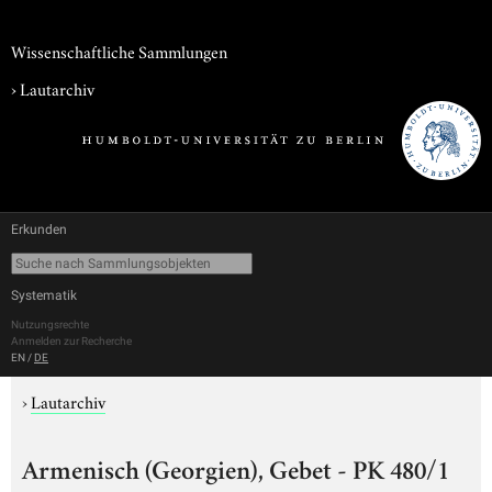
Wissenschaftliche Sammlungen
›
Lautarchiv
Erkunden
Systematik
Nutzungsrechte
Anmelden zur Recherche
EN
/
DE
›
Lautarchiv
Armenisch (Georgien), Gebet - PK 480/1