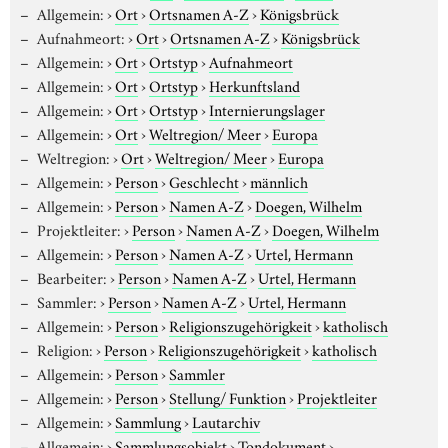
Allgemein:
›
Ort
›
Ortsnamen A-Z
›
Königsbrück
Aufnahmeort:
›
Ort
›
Ortsnamen A-Z
›
Königsbrück
Allgemein:
›
Ort
›
Ortstyp
›
Aufnahmeort
Allgemein:
›
Ort
›
Ortstyp
›
Herkunftsland
Allgemein:
›
Ort
›
Ortstyp
›
Internierungslager
Allgemein:
›
Ort
›
Weltregion/ Meer
›
Europa
Weltregion:
›
Ort
›
Weltregion/ Meer
›
Europa
Allgemein:
›
Person
›
Geschlecht
›
männlich
Allgemein:
›
Person
›
Namen A-Z
›
Doegen, Wilhelm
Projektleiter:
›
Person
›
Namen A-Z
›
Doegen, Wilhelm
Allgemein:
›
Person
›
Namen A-Z
›
Urtel, Hermann
Bearbeiter:
›
Person
›
Namen A-Z
›
Urtel, Hermann
Sammler:
›
Person
›
Namen A-Z
›
Urtel, Hermann
Allgemein:
›
Person
›
Religionszugehörigkeit
›
katholisch
Religion:
›
Person
›
Religionszugehörigkeit
›
katholisch
Allgemein:
›
Person
›
Sammler
Allgemein:
›
Person
›
Stellung/ Funktion
›
Projektleiter
Allgemein:
›
Sammlung
›
Lautarchiv
Allgemein:
›
Sammlungsobjekt
›
Tondokument
›