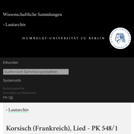
Wissenschaftliche Sammlungen
›
Lautarchiv
Erkunden
Systematik
Nutzungsrechte
Anmelden zur Recherche
EN
/
DE
›
Lautarchiv
Korsisch (Frankreich), Lied - PK 548/1