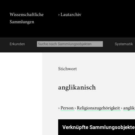
Wissenschaftliche
›
Lautarchiv
Sammlungen
Erkunden
Systematik
Stichwort
anglikanisch
›
Person
›
Religionszugehörigkeit
›
angli
Verknüpfte Sammlungsobjekt