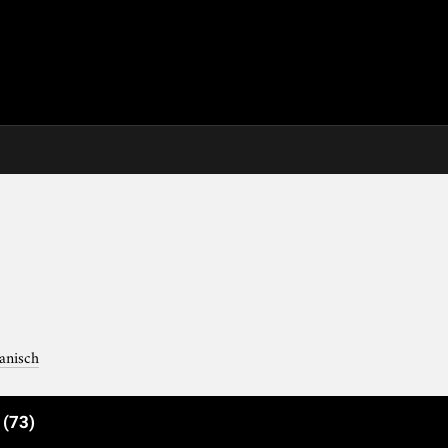
kanisch
e
(73)