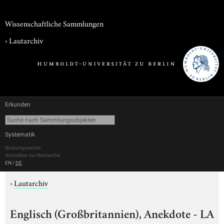
Wissenschaftliche Sammlungen
›
Lautarchiv
Erkunden
Systematik
Nutzungsrechte
Anmelden zur Recherche
EN
/
DE
›
Lautarchiv
Englisch (Großbritannien), Anekdote - LA