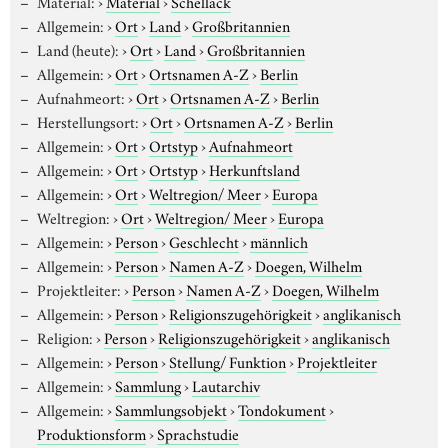
Material:
›
Material
›
Schellack
Allgemein:
›
Ort
›
Land
›
Großbritannien
Land (heute):
›
Ort
›
Land
›
Großbritannien
Allgemein:
›
Ort
›
Ortsnamen A-Z
›
Berlin
Aufnahmeort:
›
Ort
›
Ortsnamen A-Z
›
Berlin
Herstellungsort:
›
Ort
›
Ortsnamen A-Z
›
Berlin
Allgemein:
›
Ort
›
Ortstyp
›
Aufnahmeort
Allgemein:
›
Ort
›
Ortstyp
›
Herkunftsland
Allgemein:
›
Ort
›
Weltregion/ Meer
›
Europa
Weltregion:
›
Ort
›
Weltregion/ Meer
›
Europa
Allgemein:
›
Person
›
Geschlecht
›
männlich
Allgemein:
›
Person
›
Namen A-Z
›
Doegen, Wilhelm
Projektleiter:
›
Person
›
Namen A-Z
›
Doegen, Wilhelm
Allgemein:
›
Person
›
Religionszugehörigkeit
›
anglikanisch
Religion:
›
Person
›
Religionszugehörigkeit
›
anglikanisch
Allgemein:
›
Person
›
Stellung/ Funktion
›
Projektleiter
Allgemein:
›
Sammlung
›
Lautarchiv
Allgemein:
›
Sammlungsobjekt
›
Tondokument
›
Produktionsform
›
Sprachstudie