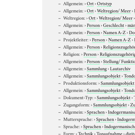
Allgemein:
›
Ort
›
Ortstyp
Allgemein:
›
Ort
›
Weltregion/ Meer
›
Weltregion:
›
Ort
›
Weltregion/ Meer
Allgemein:
›
Person
›
Geschlecht
›
män
Allgemein:
›
Person
›
Namen A-Z
›
Do
Projektleiter:
›
Person
›
Namen A-Z
›
Allgemein:
›
Person
›
Religionszugehör
Religion:
›
Person
›
Religionszugehöri
Allgemein:
›
Person
›
Stellung/ Funkti
Allgemein:
›
Sammlung
›
Lautarchiv
Allgemein:
›
Sammlungsobjekt
›
Tond
Produktionsform:
›
Sammlungsobjekt
Allgemein:
›
Sammlungsobjekt
›
Tond
Dokument-Typ:
›
Sammlungsobjekt
›
Zugangsform:
›
Sammlungsobjekt
›
Zu
Allgemein:
›
Sprachen
›
Indogermanis
Muttersprache:
›
Sprachen
›
Indogerm
Sprache:
›
Sprachen
›
Indogermanisch
Form:
›
Technik
›
Tonaufnahme
›
digit