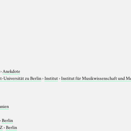
›
Anekdote
-Universität zu Berlin
›
Institut
›
Institut für Musikwissenschaft und M
nnien
›
Berlin
-Z
›
Berlin