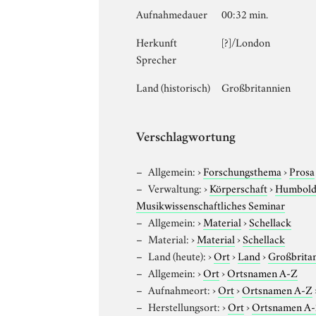
Aufnahmedauer
00:32 min.
Herkunft
[?]/London
Sprecher
Land (historisch)
Großbritannien
Verschlagwortung
Allgemein:
›
Forschungsthema
›
Prosa
Verwaltung:
›
Körperschaft
›
Humboldt
Musikwissenschaftliches Seminar
Allgemein:
›
Material
›
Schellack
Material:
›
Material
›
Schellack
Land (heute):
›
Ort
›
Land
›
Großbrita
Allgemein:
›
Ort
›
Ortsnamen A-Z
Aufnahmeort:
›
Ort
›
Ortsnamen A-Z
Herstellungsort:
›
Ort
›
Ortsnamen A