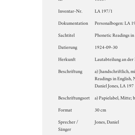
Inventar-Nr.
LA 197/1
Dokumentation
Personalbogen: LA 19
Sachtitel
Phonetic Readings in 
Datierung
1924-09-30
Herkunft
Lautabteilung an der
Beschriftung
a) [handschriftlich, m
Readings in English, N
Daniel Jones, LA 197 [
Beschriftungsort
a) Papielabel, Mitte; b
Format
30 cm
Sprecher /
Jones, Daniel
Sänger