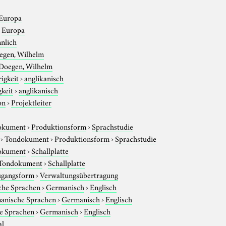
Europa
›
Europa
nlich
egen, Wilhelm
Doegen, Wilhelm
igkeit
›
anglikanisch
gkeit
›
anglikanisch
on
›
Projektleiter
okument
›
Produktionsform
›
Sprachstudie
›
Tondokument
›
Produktionsform
›
Sprachstudie
okument
›
Schallplatte
Tondokument
›
Schallplatte
gangsform
›
Verwaltungsübertragung
che Sprachen
›
Germanisch
›
Englisch
anische Sprachen
›
Germanisch
›
Englisch
e Sprachen
›
Germanisch
›
Englisch
al