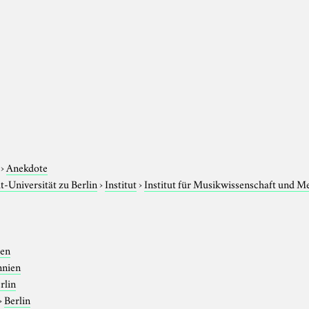
›
Anekdote
-Universität zu Berlin
›
Institut
›
Institut für Musikwissenschaft und M
ien
nnien
rlin
›
Berlin