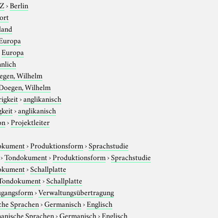
-Z
›
Berlin
ort
land
Europa
›
Europa
nlich
egen, Wilhelm
Doegen, Wilhelm
igkeit
›
anglikanisch
gkeit
›
anglikanisch
on
›
Projektleiter
okument
›
Produktionsform
›
Sprachstudie
›
Tondokument
›
Produktionsform
›
Sprachstudie
okument
›
Schallplatte
Tondokument
›
Schallplatte
gangsform
›
Verwaltungsübertragung
che Sprachen
›
Germanisch
›
Englisch
anische Sprachen
›
Germanisch
›
Englisch