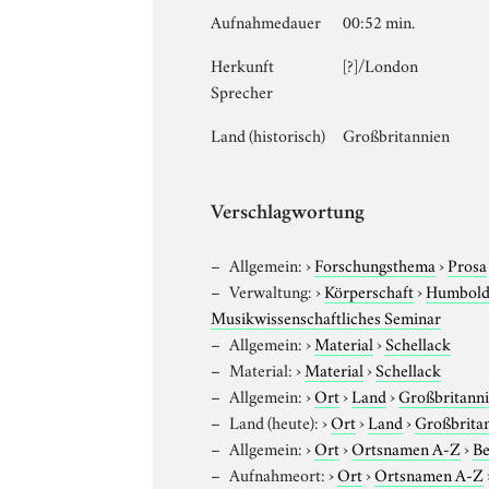
Aufnahmedauer
00:52 min.
Herkunft
[?]/London
Sprecher
Land (historisch)
Großbritannien
Verschlagwortung
Allgemein:
›
Forschungsthema
›
Prosa
Verwaltung:
›
Körperschaft
›
Humboldt
Musikwissenschaftliches Seminar
Allgemein:
›
Material
›
Schellack
Material:
›
Material
›
Schellack
Allgemein:
›
Ort
›
Land
›
Großbritann
Land (heute):
›
Ort
›
Land
›
Großbrita
Allgemein:
›
Ort
›
Ortsnamen A-Z
›
Be
Aufnahmeort:
›
Ort
›
Ortsnamen A-Z