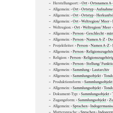
Herstellungsort:
›
Ort
›
Ortsnamen A
Allgemein:
›
Ort
›
Ortstyp
›
Aufnahme
Allgemein:
›
Ort
›
Ortstyp
›
Herkunfts
Allgemein:
›
Ort
›
Weltregion/ Meer
›
Weltregion:
›
Ort
›
Weltregion/ Meer
Allgemein:
›
Person
›
Geschlecht
›
män
Allgemein:
›
Person
›
Namen A-Z
›
Do
Projektleiter:
›
Person
›
Namen A-Z
›
Allgemein:
›
Person
›
Religionszugehör
Religion:
›
Person
›
Religionszugehöri
Allgemein:
›
Person
›
Stellung/ Funkti
Allgemein:
›
Sammlung
›
Lautarchiv
Allgemein:
›
Sammlungsobjekt
›
Tond
Produktionsform:
›
Sammlungsobjekt
Allgemein:
›
Sammlungsobjekt
›
Tond
Dokument-Typ:
›
Sammlungsobjekt
›
Zugangsform:
›
Sammlungsobjekt
›
Zu
Allgemein:
›
Sprachen
›
Indogermanis
Muttersprache:
›
Sprachen
›
Indogerm