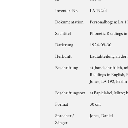
Inventar-Nr.
LA 192/4
Dokumentation
Personalbogen: LA 19
Sachtitel
Phonetic Readings in 
Datierung
1924-09-30
Herkunft
Lautabteilung an der
Beschriftung
a) [handschriftlich, m
Readings in English, N
Jones, LA 192, Berlin
Beschriftungsort
a) Papielabel, Mitte; b
Format
30 cm
Sprecher /
Jones, Daniel
Sänger