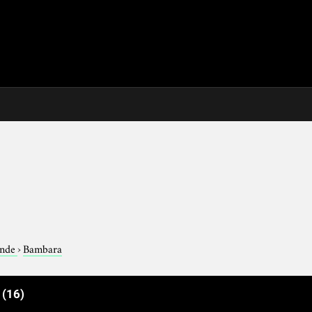
nde
›
Bambara
e
(16)