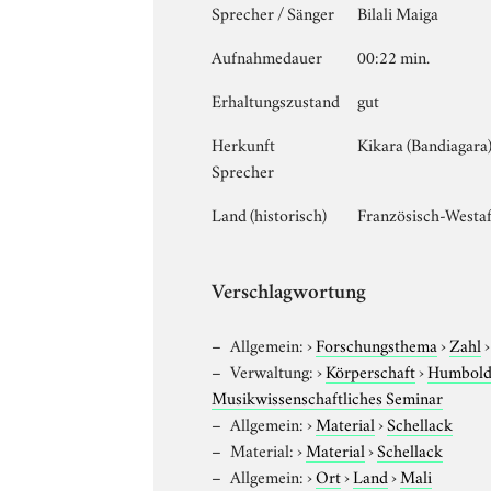
Sprecher / Sänger
Bilali Maiga
Aufnahmedauer
00:22 min.
Erhaltungszustand
gut
Herkunft
Kikara (Bandiagara
Sprecher
Land (historisch)
Französisch-Westaf
Verschlagwortung
Allgemein:
›
Forschungsthema
›
Zahl
Verwaltung:
›
Körperschaft
›
Humboldt
Musikwissenschaftliches Seminar
Allgemein:
›
Material
›
Schellack
Material:
›
Material
›
Schellack
Allgemein:
›
Ort
›
Land
›
Mali