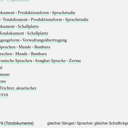
okument
›
Produktionsform
›
Sprachstudie
›
Tondokument
›
Produktionsform
›
Sprachstudie
okument
›
Schallplatte
Tondokument
›
Schallplatte
gangsform
›
Verwaltungsübertragung
Sprachen
›
Mande
›
Bambara
rachen
›
Mande
›
Bambara
ranische Sprachen
›
Songhai-Sprache
›
Zerma
al
mono
ono
Trichter, akustischer
1910
0/6 (Tondokumente)
gleicher Sänger/ Sprecher; gleicher Schallträg