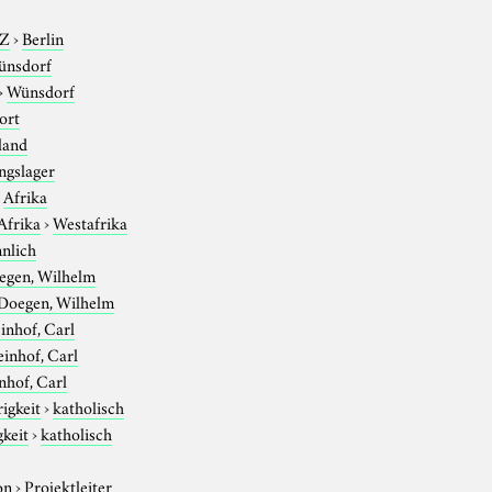
-Z
›
Berlin
ünsdorf
›
Wünsdorf
ort
land
ngslager
›
Afrika
Afrika
›
Westafrika
nlich
egen, Wilhelm
Doegen, Wilhelm
inhof, Carl
inhof, Carl
nhof, Carl
igkeit
›
katholisch
gkeit
›
katholisch
on
›
Projektleiter