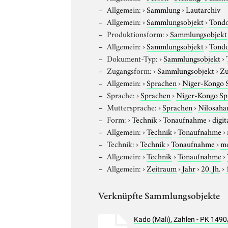
Allgemein:
›
Sammlung
›
Lautarchiv
Allgemein:
›
Sammlungsobjekt
›
Tond
Produktionsform:
›
Sammlungsobjekt
Allgemein:
›
Sammlungsobjekt
›
Tond
Dokument-Typ:
›
Sammlungsobjekt
›
Zugangsform:
›
Sammlungsobjekt
›
Zu
Allgemein:
›
Sprachen
›
Niger-Kongo 
Sprache:
›
Sprachen
›
Niger-Kongo Sp
Muttersprache:
›
Sprachen
›
Nilosaha
Form:
›
Technik
›
Tonaufnahme
›
digit
Allgemein:
›
Technik
›
Tonaufnahme
›
Technik:
›
Technik
›
Tonaufnahme
›
m
Allgemein:
›
Technik
›
Tonaufnahme
›
Allgemein:
›
Zeitraum
›
Jahr
›
20. Jh.
›
Verknüpfte Sammlungsobjekte
Kado (Mali), Zahlen - PK 149