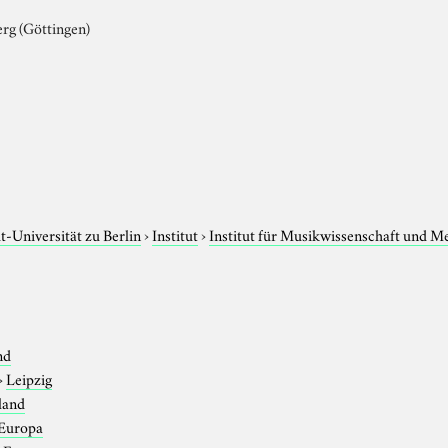
rg (Göttingen)
t
-Universität zu Berlin
›
Institut
›
Institut für Musikwissenschaft und M
nd
›
Leipzig
land
Europa