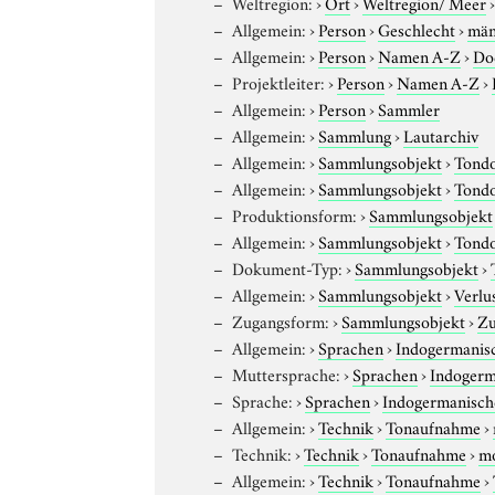
Weltregion:
›
Ort
›
Weltregion/ Meer
Allgemein:
›
Person
›
Geschlecht
›
män
Allgemein:
›
Person
›
Namen A-Z
›
Do
Projektleiter:
›
Person
›
Namen A-Z
›
Allgemein:
›
Person
›
Sammler
Allgemein:
›
Sammlung
›
Lautarchiv
Allgemein:
›
Sammlungsobjekt
›
Tond
Allgemein:
›
Sammlungsobjekt
›
Tond
Produktionsform:
›
Sammlungsobjekt
Allgemein:
›
Sammlungsobjekt
›
Tond
Dokument-Typ:
›
Sammlungsobjekt
›
Allgemein:
›
Sammlungsobjekt
›
Verlu
Zugangsform:
›
Sammlungsobjekt
›
Zu
Allgemein:
›
Sprachen
›
Indogermanis
Muttersprache:
›
Sprachen
›
Indogerm
Sprache:
›
Sprachen
›
Indogermanisch
Allgemein:
›
Technik
›
Tonaufnahme
›
Technik:
›
Technik
›
Tonaufnahme
›
m
Allgemein:
›
Technik
›
Tonaufnahme
›