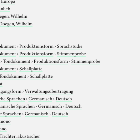
›
Europa
nlich
egen, Wilhelm
Doegen, Wilhelm
okument
›
Produktionsform
›
Sprachstudie
okument
›
Produktionsform
›
Stimmenprobe
›
Tondokument
›
Produktionsform
›
Stimmenprobe
okument
›
Schallplatte
Tondokument
›
Schallplatte
st
gangsform
›
Verwaltungsübertragung
che Sprachen
›
Germanisch
›
Deutsch
anische Sprachen
›
Germanisch
›
Deutsch
e Sprachen
›
Germanisch
›
Deutsch
mono
ono
Trichter, akustischer