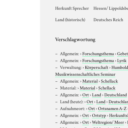
Herkunft Sprecher
Hessen/ Lippoldsbe
Land (historisch)
Deutsches Reich
Verschlagwortung
Allgemein:
›
Forschungsthema
›
Gebe
Allgemein:
›
Forschungsthema
›
Lyrik
Verwaltung:
›
Körperschaft
›
Humboldt
Musikwissenschaftliches Seminar
Allgemein:
›
Material
›
Schellack
Material:
›
Material
›
Schellack
Allgemein:
›
Ort
›
Land
›
Deutschland
Land (heute):
›
Ort
›
Land
›
Deutschla
Aufnahmeort:
›
Ort
›
Ortsnamen A-Z
Allgemein:
›
Ort
›
Ortstyp
›
Herkunfts
Allgemein:
›
Ort
›
Weltregion/ Meer
›