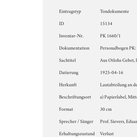
Eintragstyp
Tondokumente
ID
15134
Inventar-Nr.
PK 1660/1
Dokumentation
Personalbogen PK: 
Sachtitel
Aus Otlohs Gebet, 
Datierung
1925-04-16
Herkunft
Lautabteilung an d
Beschriftungsort
a) Papierlabel, Mitt
Format
30 cm
Sprecher / Sänger
Prof. Sievers, Edua
Erhaltungszustand
Verlust