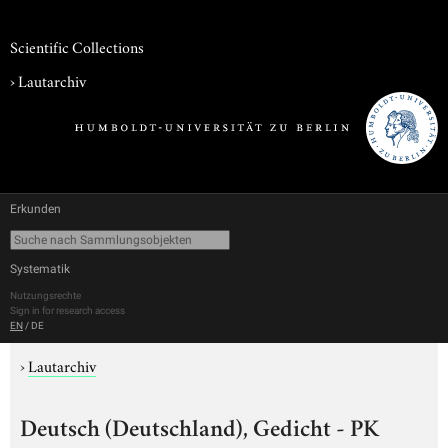
Scientific Collections
›
Lautarchiv
Erkunden
Systematik
Nutzungsrechte
Sign in for research access
EN
/
DE
›
Lautarchiv
Deutsch (Deutschland), Gedicht - PK