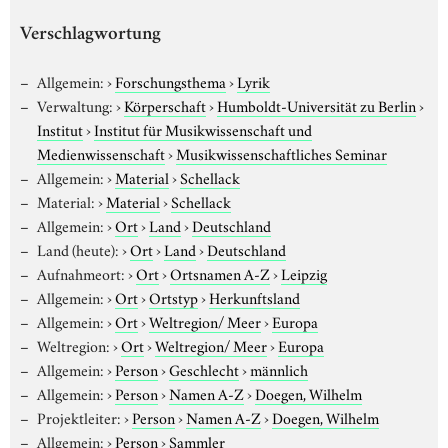
Verschlagwortung
Allgemein:
›
Forschungsthema
›
Lyrik
Verwaltung:
›
Körperschaft
›
Humboldt-Universität zu Berlin
›
Institut
›
Institut für Musikwissenschaft und
Medienwissenschaft
›
Musikwissenschaftliches Seminar
Allgemein:
›
Material
›
Schellack
Material:
›
Material
›
Schellack
Allgemein:
›
Ort
›
Land
›
Deutschland
Land (heute):
›
Ort
›
Land
›
Deutschland
Aufnahmeort:
›
Ort
›
Ortsnamen A-Z
›
Leipzig
Allgemein:
›
Ort
›
Ortstyp
›
Herkunftsland
Allgemein:
›
Ort
›
Weltregion/ Meer
›
Europa
Weltregion:
›
Ort
›
Weltregion/ Meer
›
Europa
Allgemein:
›
Person
›
Geschlecht
›
männlich
Allgemein:
›
Person
›
Namen A-Z
›
Doegen, Wilhelm
Projektleiter:
›
Person
›
Namen A-Z
›
Doegen, Wilhelm
Allgemein:
›
Person
›
Sammler