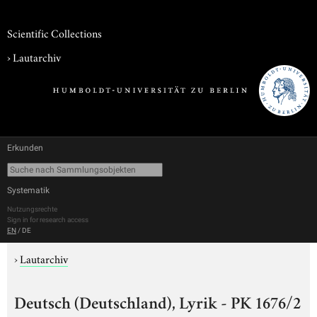
Scientific Collections
›
Lautarchiv
Erkunden
Systematik
Nutzungsrechte
Sign in for research access
EN
/
DE
›
Lautarchiv
Deutsch (Deutschland), Lyrik - PK 1676/2