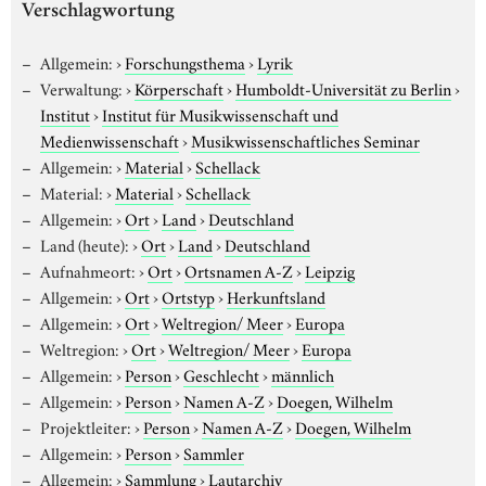
Verschlagwortung
Allgemein:
›
Forschungsthema
›
Lyrik
Verwaltung:
›
Körperschaft
›
Humboldt-Universität zu Berlin
›
Institut
›
Institut für Musikwissenschaft und
Medienwissenschaft
›
Musikwissenschaftliches Seminar
Allgemein:
›
Material
›
Schellack
Material:
›
Material
›
Schellack
Allgemein:
›
Ort
›
Land
›
Deutschland
Land (heute):
›
Ort
›
Land
›
Deutschland
Aufnahmeort:
›
Ort
›
Ortsnamen A-Z
›
Leipzig
Allgemein:
›
Ort
›
Ortstyp
›
Herkunftsland
Allgemein:
›
Ort
›
Weltregion/ Meer
›
Europa
Weltregion:
›
Ort
›
Weltregion/ Meer
›
Europa
Allgemein:
›
Person
›
Geschlecht
›
männlich
Allgemein:
›
Person
›
Namen A-Z
›
Doegen, Wilhelm
Projektleiter:
›
Person
›
Namen A-Z
›
Doegen, Wilhelm
Allgemein:
›
Person
›
Sammler
Allgemein:
›
Sammlung
›
Lautarchiv