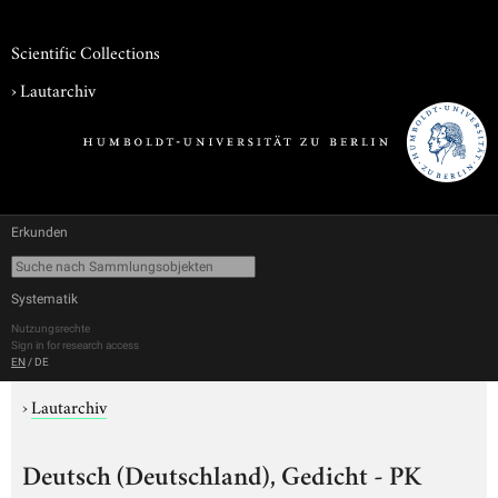
Scientific Collections
›
Lautarchiv
Erkunden
Systematik
Nutzungsrechte
Sign in for research access
EN
/
DE
›
Lautarchiv
Deutsch (Deutschland), Gedicht - PK