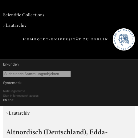
Scientific Collections
›
Lautarchiv
Erkunden
Systematik
Nutzungsrechte
Sign in for research access
EN
/
DE
›
Lautarchiv
Altnordisch (Deutschland), Edda-