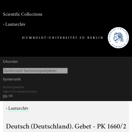
Scientific Collections
›
Lautarchiv
Erkunden
Systematik
Nutzungsrechte
Sign in for research access
EN
/
DE
›
Lautarchiv
Deutsch (Deutschland). Gebet - PK 1660/2