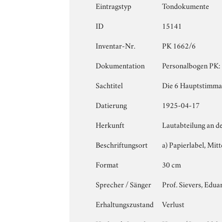
Eintragstyp
Tondokumente
ID
15141
Inventar-Nr.
PK 1662/6
Dokumentation
Personalbogen PK: 
Sachtitel
Die 6 Hauptstimmar
Datierung
1925-04-17
Herkunft
Lautabteilung an d
Beschriftungsort
a) Papierlabel, Mitt
Format
30 cm
Sprecher / Sänger
Prof. Sievers, Edua
Erhaltungszustand
Verlust