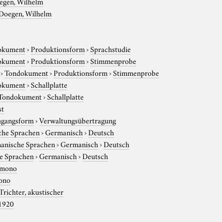
egen, Wilhelm
Doegen, Wilhelm
okument
›
Produktionsform
›
Sprachstudie
okument
›
Produktionsform
›
Stimmenprobe
›
Tondokument
›
Produktionsform
›
Stimmenprobe
okument
›
Schallplatte
Tondokument
›
Schallplatte
st
gangsform
›
Verwaltungsübertragung
che Sprachen
›
Germanisch
›
Deutsch
anische Sprachen
›
Germanisch
›
Deutsch
e Sprachen
›
Germanisch
›
Deutsch
mono
ono
Trichter, akustischer
1920