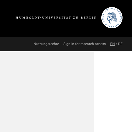
Nutzungsrechte
Sign in for research access
EN
/
DE