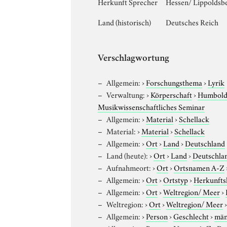
Herkunft Sprecher
Hessen/ Lippoldsbe
Land (historisch)
Deutsches Reich
Verschlagwortung
Allgemein:
›
Forschungsthema
›
Lyrik
Verwaltung:
›
Körperschaft
›
Humboldt
Musikwissenschaftliches Seminar
Allgemein:
›
Material
›
Schellack
Material:
›
Material
›
Schellack
Allgemein:
›
Ort
›
Land
›
Deutschland
Land (heute):
›
Ort
›
Land
›
Deutschla
Aufnahmeort:
›
Ort
›
Ortsnamen A-Z
Allgemein:
›
Ort
›
Ortstyp
›
Herkunfts
Allgemein:
›
Ort
›
Weltregion/ Meer
›
Weltregion:
›
Ort
›
Weltregion/ Meer
Allgemein:
›
Person
›
Geschlecht
›
män