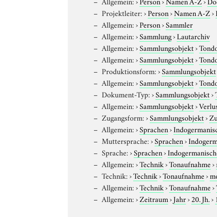
Allgemein:
›
Person
›
Namen A-Z
›
Do
Projektleiter:
›
Person
›
Namen A-Z
›
Allgemein:
›
Person
›
Sammler
Allgemein:
›
Sammlung
›
Lautarchiv
Allgemein:
›
Sammlungsobjekt
›
Tond
Allgemein:
›
Sammlungsobjekt
›
Tond
Produktionsform:
›
Sammlungsobjekt
Allgemein:
›
Sammlungsobjekt
›
Tond
Dokument-Typ:
›
Sammlungsobjekt
›
Allgemein:
›
Sammlungsobjekt
›
Verlu
Zugangsform:
›
Sammlungsobjekt
›
Zu
Allgemein:
›
Sprachen
›
Indogermanis
Muttersprache:
›
Sprachen
›
Indogerm
Sprache:
›
Sprachen
›
Indogermanisch
Allgemein:
›
Technik
›
Tonaufnahme
›
Technik:
›
Technik
›
Tonaufnahme
›
m
Allgemein:
›
Technik
›
Tonaufnahme
›
Allgemein:
›
Zeitraum
›
Jahr
›
20. Jh.
›