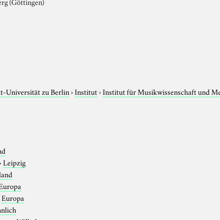
rg (Göttingen)
-Universität zu Berlin
›
Institut
›
Institut für Musikwissenschaft und M
nd
›
Leipzig
land
Europa
›
Europa
nlich