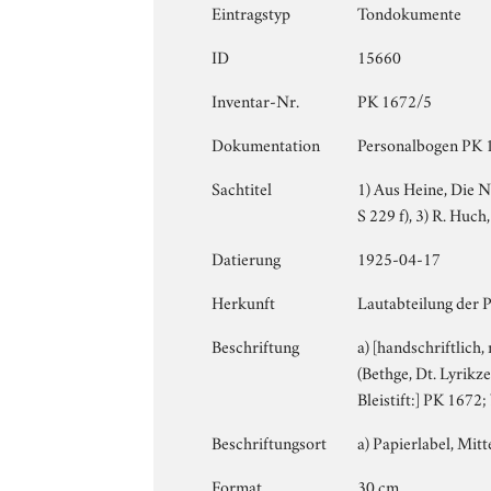
Eintragstyp
Tondokumente
ID
15660
Inventar-Nr.
PK 1672/5
Dokumentation
Personalbogen PK 1
Sachtitel
1) Aus Heine, Die N
S 229 f), 3) R. Huc
Datierung
1925-04-17
Herkunft
Lautabteilung der 
Beschriftung
a) [handschriftlich
(Bethge, Dt. Lyrikze
Bleistift:] PK 1672
Beschriftungsort
a) Papierlabel, Mitte
Format
30 cm