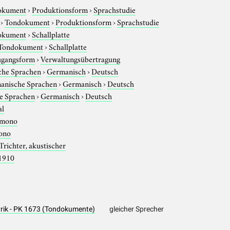
okument
›
Produktionsform
›
Sprachstudie
›
Tondokument
›
Produktionsform
›
Sprachstudie
okument
›
Schallplatte
Tondokument
›
Schallplatte
gangsform
›
Verwaltungsübertragung
che Sprachen
›
Germanisch
›
Deutsch
anische Sprachen
›
Germanisch
›
Deutsch
e Sprachen
›
Germanisch
›
Deutsch
al
mono
ono
Trichter, akustischer
1910
yrik - PK 1673 (Tondokumente)
gleicher Sprecher