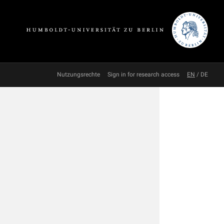
Nutzungsrechte
Sign in for research access
EN
/
DE