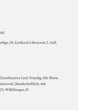
ft]
hge, Dt. Lyrikzeit Liliencron 2. Aufl.
 Zarathustras Lied, Venedig, Sils Maria
liencron), [handschriftlich, mit
1925, WilhDoegen, D