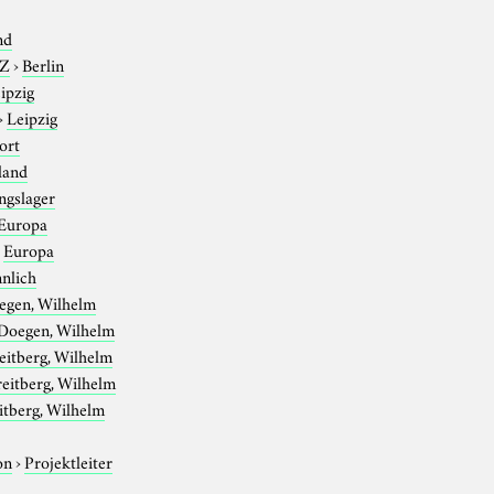
nd
-Z
›
Berlin
ipzig
›
Leipzig
ort
land
ngslager
Europa
›
Europa
nlich
egen, Wilhelm
Doegen, Wilhelm
eitberg, Wilhelm
reitberg, Wilhelm
itberg, Wilhelm
on
›
Projektleiter