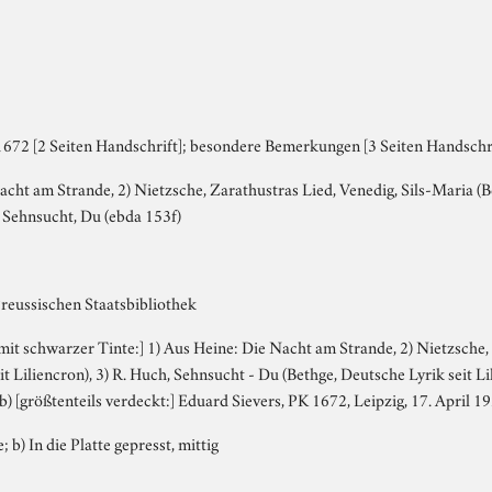
672 [2 Seiten Handschrift]; besondere Bemerkungen [3 Seiten Handschri
acht am Strande, 2) Nietzsche, Zarathustras Lied, Venedig, Sils-Maria (Bet
h, Sehnsucht, Du (ebda 153f)
Preussischen Staatsbibliothek
, mit schwarzer Tinte:] 1) Aus Heine: Die Nacht am Strande, 2) Nietzsche,
it Liliencron), 3) R. Huch, Sehnsucht - Du (Bethge, Deutsche Lyrik seit Li
; b) [größtenteils verdeckt:] Eduard Sievers, PK 1672, Leipzig, 17. April 
; b) In die Platte gepresst, mittig