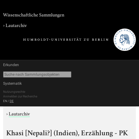
Wissenschaftliche Sammlungen
›
Lautarchiv
Erkunden
Systematik
Nutzungsrechte
Anmelden zur Recherche
EN
/
DE
›
Lautarchiv
Khasi [Nepali?] (Indien), Erzählung - PK