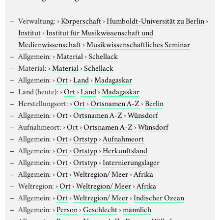
Verwaltung:
›
Körperschaft
›
Humboldt-Universität zu Berlin
›
Institut
›
Institut für Musikwissenschaft und
Medienwissenschaft
›
Musikwissenschaftliches Seminar
Allgemein:
›
Material
›
Schellack
Material:
›
Material
›
Schellack
Allgemein:
›
Ort
›
Land
›
Madagaskar
Land (heute):
›
Ort
›
Land
›
Madagaskar
Herstellungsort:
›
Ort
›
Ortsnamen A-Z
›
Berlin
Allgemein:
›
Ort
›
Ortsnamen A-Z
›
Wünsdorf
Aufnahmeort:
›
Ort
›
Ortsnamen A-Z
›
Wünsdorf
Allgemein:
›
Ort
›
Ortstyp
›
Aufnahmeort
Allgemein:
›
Ort
›
Ortstyp
›
Herkunftsland
Allgemein:
›
Ort
›
Ortstyp
›
Internierungslager
Allgemein:
›
Ort
›
Weltregion/ Meer
›
Afrika
Weltregion:
›
Ort
›
Weltregion/ Meer
›
Afrika
Allgemein:
›
Ort
›
Weltregion/ Meer
›
Indischer Ozean
Allgemein:
›
Person
›
Geschlecht
›
männlich