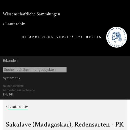
Wissenschaftliche Sammlungen
›
Lautarchiv
Erkunden
Systematik
Nutzungsrechte
Anmelden zur Recherche
EN
/
DE
›
Lautarchiv
Sakalave (Madagaskar), Redensarten - PK