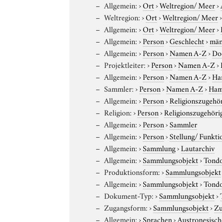
Allgemein:
›
Ort
›
Weltregion/ Meer
›
Weltregion:
›
Ort
›
Weltregion/ Meer
Allgemein:
›
Ort
›
Weltregion/ Meer
›
Allgemein:
›
Person
›
Geschlecht
›
män
Allgemein:
›
Person
›
Namen A-Z
›
Do
Projektleiter:
›
Person
›
Namen A-Z
›
Allgemein:
›
Person
›
Namen A-Z
›
Ha
Sammler:
›
Person
›
Namen A-Z
›
Ham
Allgemein:
›
Person
›
Religionszugehör
Religion:
›
Person
›
Religionszugehöri
Allgemein:
›
Person
›
Sammler
Allgemein:
›
Person
›
Stellung/ Funkti
Allgemein:
›
Sammlung
›
Lautarchiv
Allgemein:
›
Sammlungsobjekt
›
Tond
Produktionsform:
›
Sammlungsobjekt
Allgemein:
›
Sammlungsobjekt
›
Tond
Dokument-Typ:
›
Sammlungsobjekt
›
Zugangsform:
›
Sammlungsobjekt
›
Zu
Allgemein:
›
Sprachen
›
Austronesisch