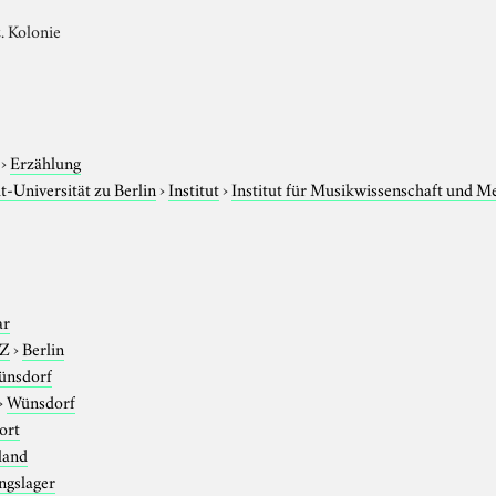
. Kolonie
›
Erzählung
-Universität zu Berlin
›
Institut
›
Institut für Musikwissenschaft und M
ar
-Z
›
Berlin
ünsdorf
›
Wünsdorf
ort
land
ngslager