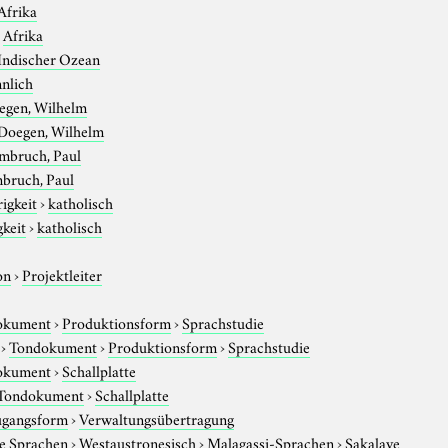
Afrika
›
Afrika
Indischer Ozean
nlich
egen, Wilhelm
Doegen, Wilhelm
mbruch, Paul
bruch, Paul
igkeit
›
katholisch
gkeit
›
katholisch
on
›
Projektleiter
okument
›
Produktionsform
›
Sprachstudie
›
Tondokument
›
Produktionsform
›
Sprachstudie
okument
›
Schallplatte
Tondokument
›
Schallplatte
gangsform
›
Verwaltungsübertragung
e Sprachen
›
Westaustronesisch
›
Malagassi-Sprachen
›
Sakalave