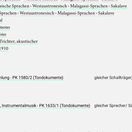
sische Sprachen
›
Westaustronesisch
›
Malagassi-Sprachen
›
Sakalave
 Sprachen
›
Westaustronesisch
›
Malagassi-Sprachen
›
Sakalave
al
mono
ono
Trichter, akustischer
1910
hlung - PK 1580/2 (Tondokumente)
gleicher Schallträger
 Instrumentalmusik - PK 1633/1 (Tondokumente)
gleicher Sprecher/ S