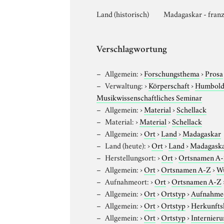
Land (historisch)
Madagaskar - franz
Verschlagwortung
Allgemein:
›
Forschungsthema
›
Prosa
Verwaltung:
›
Körperschaft
›
Humboldt
Musikwissenschaftliches Seminar
Allgemein:
›
Material
›
Schellack
Material:
›
Material
›
Schellack
Allgemein:
›
Ort
›
Land
›
Madagaskar
Land (heute):
›
Ort
›
Land
›
Madagask
Herstellungsort:
›
Ort
›
Ortsnamen A
Allgemein:
›
Ort
›
Ortsnamen A-Z
›
W
Aufnahmeort:
›
Ort
›
Ortsnamen A-Z
Allgemein:
›
Ort
›
Ortstyp
›
Aufnahme
Allgemein:
›
Ort
›
Ortstyp
›
Herkunfts
Allgemein:
›
Ort
›
Ortstyp
›
Internieru