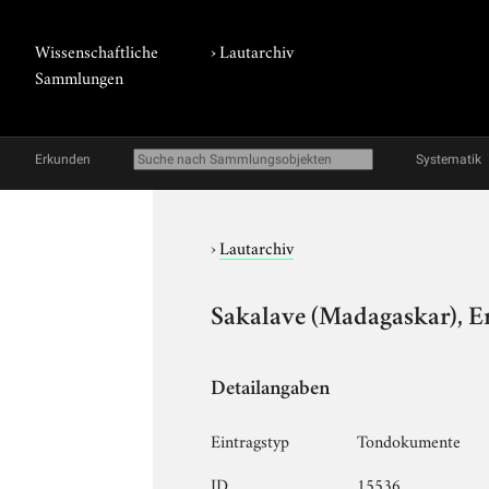
Wissenschaftliche
›
Lautarchiv
Sammlungen
Erkunden
Systematik
›
Lautarchiv
Sakalave (Madagaskar), E
Detailangaben
Eintragstyp
Tondokumente
ID
15536