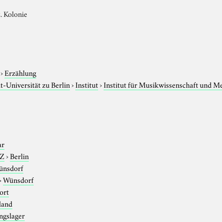
. Kolonie
›
Erzählung
-Universität zu Berlin
›
Institut
›
Institut für Musikwissenschaft und M
ar
-Z
›
Berlin
ünsdorf
›
Wünsdorf
ort
land
ngslager