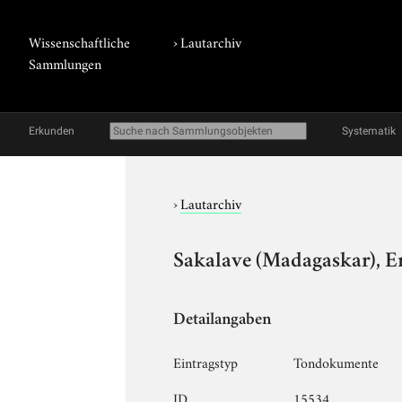
Wissenschaftliche
›
Lautarchiv
Sammlungen
Erkunden
Systematik
›
Lautarchiv
Sakalave (Madagaskar), E
Detailangaben
Eintragstyp
Tondokumente
ID
15534