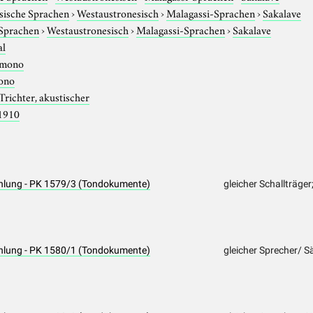
sische Sprachen
›
Westaustronesisch
›
Malagassi-Sprachen
›
Sakalave
 Sprachen
›
Westaustronesisch
›
Malagassi-Sprachen
›
Sakalave
al
mono
ono
Trichter, akustischer
1910
hlung - PK 1579/3 (Tondokumente)
gleicher Schallträger
hlung - PK 1580/1 (Tondokumente)
gleicher Sprecher/ S