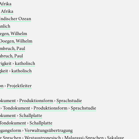
Afrika
›
Afrika
Indischer Ozean
nlich
egen, Wilhelm
Doegen, Wilhelm
mbruch, Paul
bruch, Paul
igkeit
›
katholisch
gkeit
›
katholisch
on
›
Projektleiter
okument
›
Produktionsform
›
Sprachstudie
›
Tondokument
›
Produktionsform
›
Sprachstudie
okument
›
Schallplatte
Tondokument
›
Schallplatte
gangsform
›
Verwaltungsübertragung
e Sprachen
›
Westaustronesisch
›
Malagassi-Sprachen
›
Sakalave