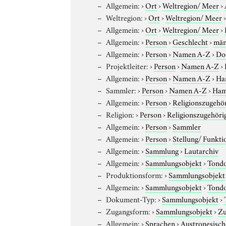
Allgemein:
›
Ort
›
Weltregion/ Meer
›
Weltregion:
›
Ort
›
Weltregion/ Meer
Allgemein:
›
Ort
›
Weltregion/ Meer
›
Allgemein:
›
Person
›
Geschlecht
›
män
Allgemein:
›
Person
›
Namen A-Z
›
Do
Projektleiter:
›
Person
›
Namen A-Z
›
Allgemein:
›
Person
›
Namen A-Z
›
Ha
Sammler:
›
Person
›
Namen A-Z
›
Ham
Allgemein:
›
Person
›
Religionszugehör
Religion:
›
Person
›
Religionszugehöri
Allgemein:
›
Person
›
Sammler
Allgemein:
›
Person
›
Stellung/ Funkti
Allgemein:
›
Sammlung
›
Lautarchiv
Allgemein:
›
Sammlungsobjekt
›
Tond
Produktionsform:
›
Sammlungsobjekt
Allgemein:
›
Sammlungsobjekt
›
Tond
Dokument-Typ:
›
Sammlungsobjekt
›
Zugangsform:
›
Sammlungsobjekt
›
Zu
Allgemein:
›
Sprachen
›
Austronesisch