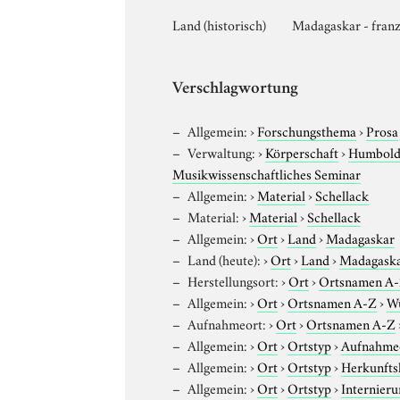
Land (historisch)
Madagaskar - franz
Verschlagwortung
Allgemein:
›
Forschungsthema
›
Prosa
Verwaltung:
›
Körperschaft
›
Humboldt
Musikwissenschaftliches Seminar
Allgemein:
›
Material
›
Schellack
Material:
›
Material
›
Schellack
Allgemein:
›
Ort
›
Land
›
Madagaskar
Land (heute):
›
Ort
›
Land
›
Madagask
Herstellungsort:
›
Ort
›
Ortsnamen A
Allgemein:
›
Ort
›
Ortsnamen A-Z
›
W
Aufnahmeort:
›
Ort
›
Ortsnamen A-Z
Allgemein:
›
Ort
›
Ortstyp
›
Aufnahme
Allgemein:
›
Ort
›
Ortstyp
›
Herkunfts
Allgemein:
›
Ort
›
Ortstyp
›
Internieru