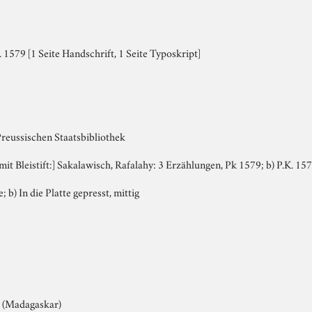
 1579 [1 Seite Handschrift, 1 Seite Typoskript]
Preussischen Staatsbibliothek
 mit Bleistift:] Sakalawisch, Rafalahy: 3 Erzählungen, Pk 1579; b) P.K. 15
; b) In die Platte gepresst, mittig
r (Madagaskar)