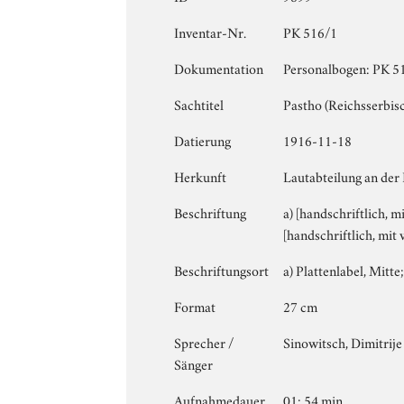
Inventar-Nr.
PK 516/1
Dokumentation
Personalbogen: PK 516
Sachtitel
Pastho (Reichsserbis
Datierung
1916-11-18
Herkunft
Lautabteilung an der
Beschriftung
a) [handschriftlich, m
[handschriftlich, mit
Beschriftungsort
a) Plattenlabel, Mitte;
Format
27 cm
Sprecher /
Sinowitsch, Dimitrije
Sänger
Aufnahmedauer
01: 54 min.