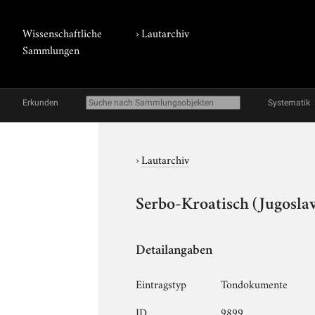
Wissenschaftliche
›
Lautarchiv
Sammlungen
Erkunden
Systematik
›
Lautarchiv
Serbo-Kroatisch (Jugosla
Detailangaben
Eintragstyp
Tondokumente
ID
9899