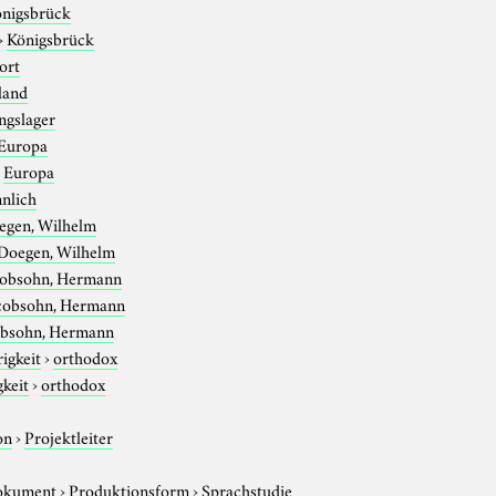
nigsbrück
›
Königsbrück
ort
land
ngslager
Europa
›
Europa
nlich
egen, Wilhelm
Doegen, Wilhelm
cobsohn, Hermann
cobsohn, Hermann
obsohn, Hermann
igkeit
›
orthodox
gkeit
›
orthodox
on
›
Projektleiter
okument
›
Produktionsform
›
Sprachstudie