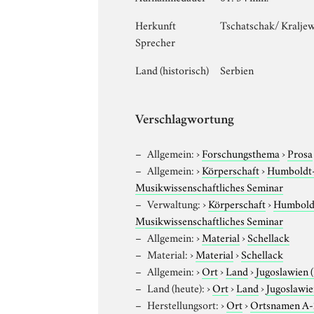
Herkunft
Tschatschak/ Kralje
Sprecher
Land (historisch)
Serbien
Verschlagwortung
Allgemein:
›
Forschungsthema
›
Prosa
Allgemein:
›
Körperschaft
›
Humboldt-U
Musikwissenschaftliches Seminar
Verwaltung:
›
Körperschaft
›
Humboldt
Musikwissenschaftliches Seminar
Allgemein:
›
Material
›
Schellack
Material:
›
Material
›
Schellack
Allgemein:
›
Ort
›
Land
›
Jugoslawien 
Land (heute):
›
Ort
›
Land
›
Jugoslawie
Herstellungsort:
›
Ort
›
Ortsnamen A