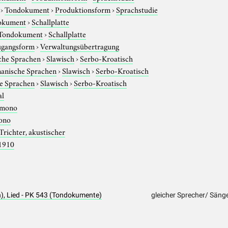
›
Tondokument
›
Produktionsform
›
Sprachstudie
okument
›
Schallplatte
Tondokument
›
Schallplatte
gangsform
›
Verwaltungsübertragung
che Sprachen
›
Slawisch
›
Serbo-Kroatisch
anische Sprachen
›
Slawisch
›
Serbo-Kroatisch
e Sprachen
›
Slawisch
›
Serbo-Kroatisch
al
mono
ono
Trichter, akustischer
1910
), Lied - PK 543 (Tondokumente)
gleicher Sprecher/ Säng